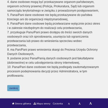
4. dane osobowe mogą być przekazywane organom państwowym,
organom ochrony prawnej (Policja, Prokuratura, Sąd) lub organom
samorządu terytorialnego w związku z prowadzonym postępowaniem,
5. Pana/Pani dane osobowe nie będą przekazywane do państwa
trzeciego ani do organizacji międzynarodowej,
6. Pana/Pani dane osobowe będą przetwarzane wyłącznie przez okres
i w zakresie niezbędnym do realizacji celu przetwarzania,
7. przysługuje Panu/Pani prawo dostępu do treści swoich danych
osobowych oraz ich sprostowania, usunięcia lub ograniczenia
przetwarzania lub prawo do wniesienia sprzeciwu wobec
przetwarzania,
8. ma Pan/Pani prawo wniesienia skargi do Prezesa Urzędu Ochrony
Danych Osobowych,
9. podanie przez Pana/Panią danych osobowych jest fakultatywne
(dobrowolne) w celu udostępnienia strony internetowej,
10. Pana/Pani dane osobowe nie będą podlegały zautomatyzowanym
procesom podejmowania decyzji przez Administratora, w tym
profilowaniu.
zamknij
Strona główna
Mapa strony
Czcionka