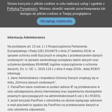
Strona korzysta z plików cookies w celu realizacji usług i zgodnie z
Polityką Prywatności
. Możesz określić warunki przechowywania lub
dostępu do plików cookies w Twojej przeglądarce.
Akceptuję ciasteczka
Informacja Administratora
Na podstawie art. 13 ust. 1 i 2 Rozporządzenia Parlamentu
Europejskiego i Rady (UE) 2016/679 z dnia 27 kwietnia 2016r. w
sprawie ochrony osób fizycznych w związku z przetwarzaniem danych
osobowych i w sprawie swobodnego przepływu takich danych oraz
uchylenia dyrektywy 95/46/WE (ogólne rozporządzenie o ochronie
danych), Dz. U. UE. L. 2016.119.1 z dnia 4 maja 2016r., dalej RODO
informuję:
1. dane Administratora i Inspektora Ochrony Danych znajdują się w
linku „Ochrona danych osobowych”,
2. Pana/Pani dane osobowe w postaci adresu IP, są przetwarzane w
celu udostępniania strony internetowej oraz wypełnienia obowiązków
prawnych spoczywających na administratorze(art.6 ust.1 lit.c RODO),
3. jeżeli korzysta Pan/Pani z odnośnika na stronie będącego adresem
e-mail placówki to zgadza się Pan/Pani na przetwarzanie danych w
celu udzielenia odpowiedzi,