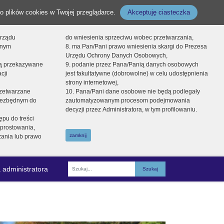
o plików cookies w Twojej przeglądarce.
Akceptuję ciasteczka
orządu
do wniesienia sprzeciwu wobec przetwarzania,
onym
8. ma Pan/Pani prawo wniesienia skargi do Prezesa
Urzędu Ochrony Danych Osobowych,
dą przekazywane
9. podanie przez Pana/Panią danych osobowych
cji
jest fakultatywne (dobrowolne) w celu udostępnienia
strony internetowej,
zetwarzane
10. Pana/Pani dane osobowe nie będą podlegały
niezbędnym do
zautomatyzowanym procesom podejmowania
decyzji przez Administratora, w tym profilowaniu.
ępu do treści
prostowania,
zamknij
zania lub prawo
 administratora
Fraza