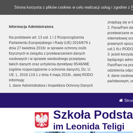
Strona korzysta z plików cookies w celu realizacji usług i zgodnie z
znajdują się w
Informacja Administratora
2. Pana/Pani da
przetwarzane w
Na podstawie art. 13 ust. 1 i 2 Rozporządzenia
internetowej o
Parlamentu Europejskiego i Rady (UE) 2016/679 z
prawnych spocz
dnia 27 kwietnia 2016r. w sprawie ochrony osób
ust.1 lit.c RODO
fizycznych w związku z przetwarzaniem danych
3. jeżeli korzy
osobowych i w sprawie swobodnego przepływu
będącego adres
takich danych oraz uchylenia dyrektywy 95/46/WE
Pan/Pani na pr
(ogólne rozporządzenie o ochronie danych), Dz. U.
udzielenia odp
UE. L. 2016.119.1 z dnia 4 maja 2016r., dalej RODO
4. dane osobo
informuję:
państwowym, or
1. dane Administratora i Inspektora Ochrony Danych
Stro
Szkoła Podsta
im Leonida Teligi