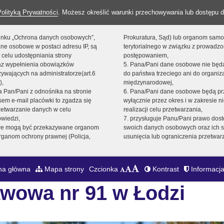
Polityką Prywatności
. Możesz określić warunki przechowywania lub dostępu d
 linku „Ochrona danych osobowych”,
Prokuratura, Sąd) lub organom sam
ne osobowe w postaci adresu IP, są
terytorialnego w związku z prowadz
 celu udostępniania strony
postępowaniem,
raz wypełnienia obowiązków
5. Pana/Pani dane osobowe nie bę
ywających na administratorze(art.6
do państwa trzeciego ani do organiza
),
międzynarodowej,
sta Pan/Pani z odnośnika na stronie
6. Pana/Pani dane osobowe będą pr
em e-mail placówki to zgadza się
wyłącznie przez okres i w zakresie 
zetwarzanie danych w celu
realizacji celu przetwarzania,
owiedzi,
7. przysługuje Panu/Pani prawo dost
we mogą być przekazywane organom
swoich danych osobowych oraz ich s
ganom ochrony prawnej (Policja,
usunięcia lub ograniczenia przetwar
na główna
Mapa strony
Czcionka
Kontrast
Informacja
wowa nr 91 w Łodzi