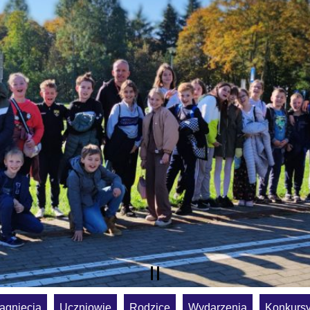
ągnięcia
Uczniowie
Rodzice
Wydarzenia
Konkurs