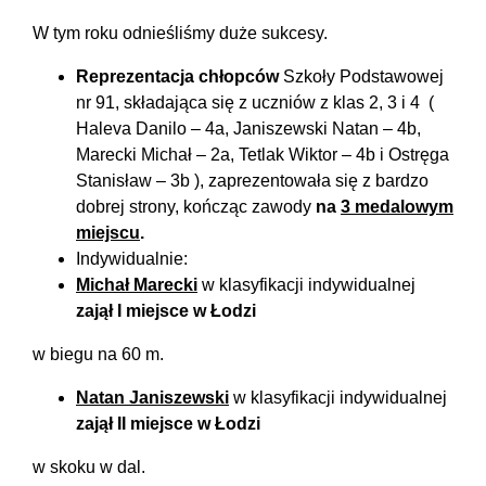
W tym roku odnieśliśmy duże sukcesy.
Reprezentacja chłopców
Szkoły Podstawowej
nr 91, składająca się z uczniów z klas 2, 3 i 4 (
Haleva Danilo – 4a, Janiszewski Natan – 4b,
Marecki Michał – 2a, Tetlak Wiktor – 4b i Ostręga
Stanisław – 3b ), zaprezentowała się z bardzo
dobrej strony, kończąc zawody
na
3 medalowym
miejscu
.
Indywidualnie:
Michał Marecki
w klasyfikacji indywidualnej
zajął I miejsce w Łodzi
w biegu na 60 m.
Natan Janiszewski
w klasyfikacji indywidualnej
zajął II miejsce w Łodzi
w skoku w dal.