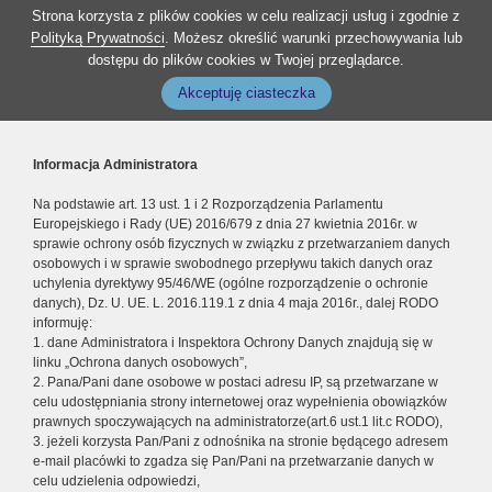
Strona korzysta z plików cookies w celu realizacji usług i zgodnie z
Polityką Prywatności
. Możesz określić warunki przechowywania lub
dostępu do plików cookies w Twojej przeglądarce.
Akceptuję ciasteczka
Informacja Administratora
Na podstawie art. 13 ust. 1 i 2 Rozporządzenia Parlamentu
Europejskiego i Rady (UE) 2016/679 z dnia 27 kwietnia 2016r. w
sprawie ochrony osób fizycznych w związku z przetwarzaniem danych
osobowych i w sprawie swobodnego przepływu takich danych oraz
uchylenia dyrektywy 95/46/WE (ogólne rozporządzenie o ochronie
danych), Dz. U. UE. L. 2016.119.1 z dnia 4 maja 2016r., dalej RODO
informuję:
1. dane Administratora i Inspektora Ochrony Danych znajdują się w
linku „Ochrona danych osobowych”,
2. Pana/Pani dane osobowe w postaci adresu IP, są przetwarzane w
celu udostępniania strony internetowej oraz wypełnienia obowiązków
prawnych spoczywających na administratorze(art.6 ust.1 lit.c RODO),
3. jeżeli korzysta Pan/Pani z odnośnika na stronie będącego adresem
e-mail placówki to zgadza się Pan/Pani na przetwarzanie danych w
celu udzielenia odpowiedzi,