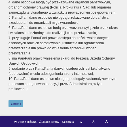
4. dane osobowe mogą być przekazywane organom państwowym,
organom ochrony prawnej (Policja, Prokuratura, Sąd) lub organom
samorządu terytorialnego w związku z prowadzonym postępowaniem,
5. Pana/Pani dane osobowe nie będą przekazywane do państwa
trzeciego ani do organizacji międzynarodowej,
6. Pana/Pani dane osobowe będą przetwarzane wyłącznie przez okres
i w zakresie niezbędnym do realizacji celu przetwarzania,
7. przysługuje Panu/Pani prawo dostępu do treści swoich danych
osobowych oraz ich sprostowania, usunięcia lub ograniczenia
przetwarzania lub prawo do wniesienia sprzeciwu wobec
przetwarzania,
8. ma Pan/Pani prawo wniesienia skargi do Prezesa Urzędu Ochrony
Danych Osobowych,
9. podanie przez Pana/Panią danych osobowych jest fakultatywne
(dobrowolne) w celu udostępnienia strony internetowej,
10. Pana/Pani dane osobowe nie będą podlegały zautomatyzowanym
procesom podejmowania decyzji przez Administratora, w tym
profilowaniu.
zamknij
Strona główna
Mapa strony
Czcionka