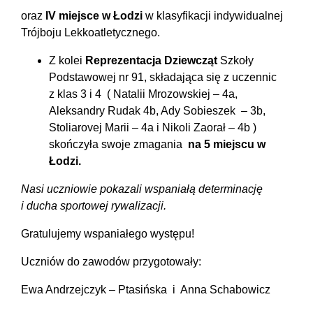
oraz
IV miejsce w Łodzi
w klasyfikacji indywidualnej
Trójboju Lekkoatletycznego.
Z kolei
Reprezentacja Dziewcząt
Szkoły
Podstawowej nr 91, składająca się z uczennic
z klas 3 i 4 ( Natalii Mrozowskiej – 4a,
Aleksandry Rudak 4b, Ady Sobieszek – 3b,
Stoliarovej Marii – 4a i Nikoli Zaorał – 4b )
skończyła swoje zmagania
na 5 miejscu w
Łodzi.
Nasi uczniowie pokazali wspaniałą determinację
i ducha sportowej rywalizacji.
Gratulujemy wspaniałego występu!
Uczniów do zawodów przygotowały:
Ewa Andrzejczyk – Ptasińska i Anna Schabowicz