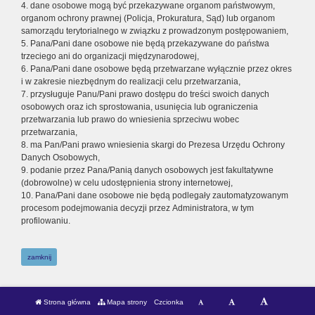
4. dane osobowe mogą być przekazywane organom państwowym,
organom ochrony prawnej (Policja, Prokuratura, Sąd) lub organom
samorządu terytorialnego w związku z prowadzonym postępowaniem,
5. Pana/Pani dane osobowe nie będą przekazywane do państwa
trzeciego ani do organizacji międzynarodowej,
6. Pana/Pani dane osobowe będą przetwarzane wyłącznie przez okres
i w zakresie niezbędnym do realizacji celu przetwarzania,
7. przysługuje Panu/Pani prawo dostępu do treści swoich danych
osobowych oraz ich sprostowania, usunięcia lub ograniczenia
przetwarzania lub prawo do wniesienia sprzeciwu wobec
przetwarzania,
8. ma Pan/Pani prawo wniesienia skargi do Prezesa Urzędu Ochrony
Danych Osobowych,
9. podanie przez Pana/Panią danych osobowych jest fakultatywne
(dobrowolne) w celu udostępnienia strony internetowej,
10. Pana/Pani dane osobowe nie będą podlegały zautomatyzowanym
procesom podejmowania decyzji przez Administratora, w tym
profilowaniu.
zamknij
Strona główna
Mapa strony
Czcionka