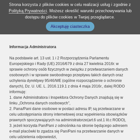
Strona korzysta z plików cookies w celu realizacji usług i zgodnie z
Polityką Prywatności
. Możesz określić warunki przechowywania lub
dostępu do plików cookies w Twojej przeglądarce.
Akceptuję ciasteczka
Informacja Administratora
Na podstawie art. 13 ust. 1 i 2 Rozporządzenia Parlamentu
Europejskiego i Rady (UE) 2016/679 z dnia 27 kwietnia 2016r. w
sprawie ochrony osób fizycznych w związku z przetwarzaniem danych
osobowych i w sprawie swobodnego przepływu takich danych oraz
uchylenia dyrektywy 95/46/WE (ogólne rozporządzenie o ochronie
danych), Dz. U. UE. L. 2016.119.1 z dnia 4 maja 2016r., dalej RODO
informuję:
1. dane Administratora i Inspektora Ochrony Danych znajdują się w
linku „Ochrona danych osobowych”,
2. Pana/Pani dane osobowe w postaci adresu IP, są przetwarzane w
celu udostępniania strony internetowej oraz wypełnienia obowiązków
prawnych spoczywających na administratorze(art.6 ust.1 lit.c RODO),
3. jeżeli korzysta Pan/Pani z odnośnika na stronie będącego adresem
e-mail placówki to zgadza się Pan/Pani na przetwarzanie danych w
celu udzielenia odpowiedzi,