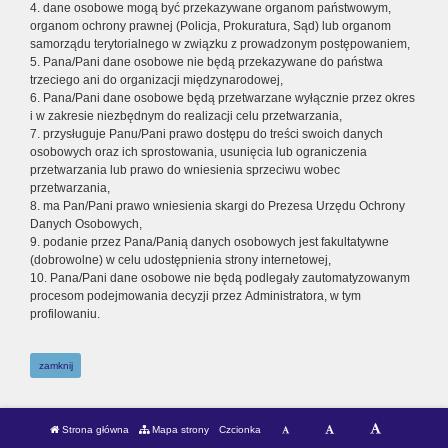
4. dane osobowe mogą być przekazywane organom państwowym,
organom ochrony prawnej (Policja, Prokuratura, Sąd) lub organom
samorządu terytorialnego w związku z prowadzonym postępowaniem,
5. Pana/Pani dane osobowe nie będą przekazywane do państwa
trzeciego ani do organizacji międzynarodowej,
6. Pana/Pani dane osobowe będą przetwarzane wyłącznie przez okres
i w zakresie niezbędnym do realizacji celu przetwarzania,
7. przysługuje Panu/Pani prawo dostępu do treści swoich danych
osobowych oraz ich sprostowania, usunięcia lub ograniczenia
przetwarzania lub prawo do wniesienia sprzeciwu wobec
przetwarzania,
8. ma Pan/Pani prawo wniesienia skargi do Prezesa Urzędu Ochrony
Danych Osobowych,
9. podanie przez Pana/Panią danych osobowych jest fakultatywne
(dobrowolne) w celu udostępnienia strony internetowej,
10. Pana/Pani dane osobowe nie będą podlegały zautomatyzowanym
procesom podejmowania decyzji przez Administratora, w tym
profilowaniu.
zamknij
Strona główna
Mapa strony
Czcionka