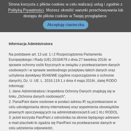
Strona korzysta z plików cookies w celu realizacji usług i zgodnie z
Polityką Prywatności
. Możesz określić warunki przechowywania lub
dostępu do plików cookies w Twojej przeglądarce.
Akceptuję ciasteczka
Informacja Administratora
Na podstawie art. 13 ust. 1 i 2 Rozporządzenia Parlamentu
Europejskiego i Rady (UE) 2016/679 z dnia 27 kwietnia 2016r. w
sprawie ochrony osób fizycznych w związku z przetwarzaniem danych
osobowych i w sprawie swobodnego przepływu takich danych oraz
uchylenia dyrektywy 95/46/WE (ogólne rozporządzenie o ochronie
danych), Dz. U. UE. L. 2016.119.1 z dnia 4 maja 2016r., dalej RODO
informuję:
1. dane Administratora i Inspektora Ochrony Danych znajdują się w
linku „Ochrona danych osobowych”,
2. Pana/Pani dane osobowe w postaci adresu IP, są przetwarzane w
celu udostępniania strony internetowej oraz wypełnienia obowiązków
prawnych spoczywających na administratorze(art.6 ust.1 lit.c RODO),
3. jeżeli korzysta Pan/Pani z odnośnika na stronie będącego adresem
e-mail placówki to zgadza się Pan/Pani na przetwarzanie danych w
celu udzielenia odpowiedzi,