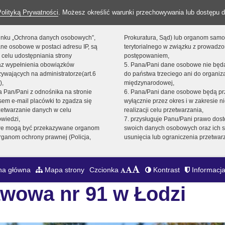
Polityką Prywatności
. Możesz określić warunki przechowywania lub dostępu d
 linku „Ochrona danych osobowych”,
Prokuratura, Sąd) lub organom sam
ne osobowe w postaci adresu IP, są
terytorialnego w związku z prowadz
 celu udostępniania strony
postępowaniem,
raz wypełnienia obowiązków
5. Pana/Pani dane osobowe nie bę
ywających na administratorze(art.6
do państwa trzeciego ani do organiza
),
międzynarodowej,
sta Pan/Pani z odnośnika na stronie
6. Pana/Pani dane osobowe będą pr
em e-mail placówki to zgadza się
wyłącznie przez okres i w zakresie 
zetwarzanie danych w celu
realizacji celu przetwarzania,
owiedzi,
7. przysługuje Panu/Pani prawo dost
we mogą być przekazywane organom
swoich danych osobowych oraz ich s
ganom ochrony prawnej (Policja,
usunięcia lub ograniczenia przetwar
na główna
Mapa strony
Czcionka
Kontrast
Informacja
wowa nr 91 w Łodzi