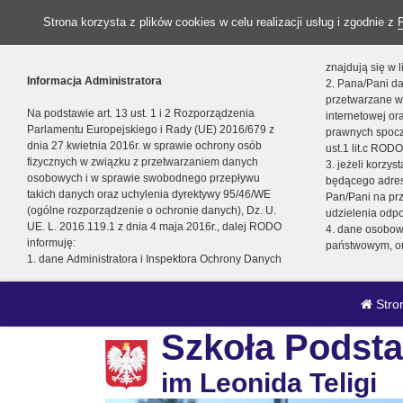
Strona korzysta z plików cookies w celu realizacji usług i zgodnie z
znajdują się w
Informacja Administratora
2. Pana/Pani da
przetwarzane w
Na podstawie art. 13 ust. 1 i 2 Rozporządzenia
internetowej o
Parlamentu Europejskiego i Rady (UE) 2016/679 z
prawnych spocz
dnia 27 kwietnia 2016r. w sprawie ochrony osób
ust.1 lit.c RODO
fizycznych w związku z przetwarzaniem danych
3. jeżeli korzy
osobowych i w sprawie swobodnego przepływu
będącego adres
takich danych oraz uchylenia dyrektywy 95/46/WE
Pan/Pani na pr
(ogólne rozporządzenie o ochronie danych), Dz. U.
udzielenia odp
UE. L. 2016.119.1 z dnia 4 maja 2016r., dalej RODO
4. dane osobo
informuję:
państwowym, or
1. dane Administratora i Inspektora Ochrony Danych
Stro
Szkoła Podsta
im Leonida Teligi