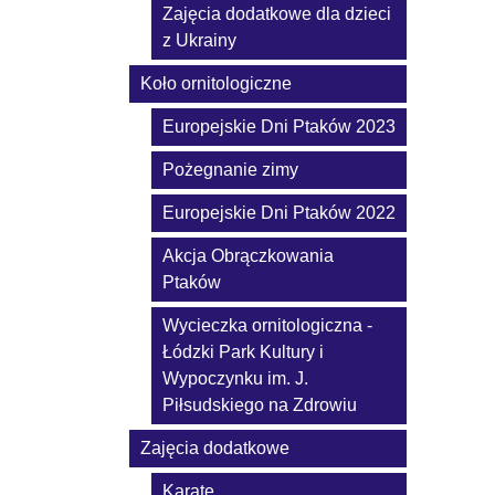
Zajęcia dodatkowe dla dzieci
z Ukrainy
Koło ornitologiczne
Europejskie Dni Ptaków 2023
Pożegnanie zimy
Europejskie Dni Ptaków 2022
Akcja Obrączkowania
Ptaków
Wycieczka ornitologiczna -
Łódzki Park Kultury i
Wypoczynku im. J.
Piłsudskiego na Zdrowiu
Zajęcia dodatkowe
Karate