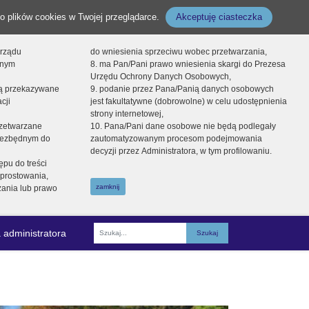
o plików cookies w Twojej przeglądarce.
Akceptuję ciasteczka
orządu
do wniesienia sprzeciwu wobec przetwarzania,
onym
8. ma Pan/Pani prawo wniesienia skargi do Prezesa
Urzędu Ochrony Danych Osobowych,
dą przekazywane
9. podanie przez Pana/Panią danych osobowych
cji
jest fakultatywne (dobrowolne) w celu udostępnienia
strony internetowej,
zetwarzane
10. Pana/Pani dane osobowe nie będą podlegały
niezbędnym do
zautomatyzowanym procesom podejmowania
decyzji przez Administratora, w tym profilowaniu.
ępu do treści
prostowania,
zamknij
zania lub prawo
 administratora
Fraza