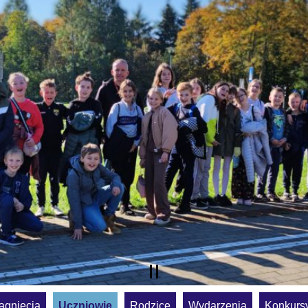
ągnięcia
Uczniowie
Rodzice
Wydarzenia
Konkurs