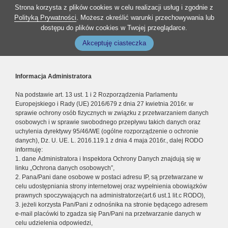
Strona korzysta z plików cookies w celu realizacji usług i zgodnie z
Polityką Prywatności
. Możesz określić warunki przechowywania lub
dostępu do plików cookies w Twojej przeglądarce.
Akceptuję ciasteczka
Informacja Administratora
Na podstawie art. 13 ust. 1 i 2 Rozporządzenia Parlamentu
Europejskiego i Rady (UE) 2016/679 z dnia 27 kwietnia 2016r. w
sprawie ochrony osób fizycznych w związku z przetwarzaniem danych
osobowych i w sprawie swobodnego przepływu takich danych oraz
uchylenia dyrektywy 95/46/WE (ogólne rozporządzenie o ochronie
danych), Dz. U. UE. L. 2016.119.1 z dnia 4 maja 2016r., dalej RODO
informuję:
1. dane Administratora i Inspektora Ochrony Danych znajdują się w
linku „Ochrona danych osobowych”,
2. Pana/Pani dane osobowe w postaci adresu IP, są przetwarzane w
celu udostępniania strony internetowej oraz wypełnienia obowiązków
prawnych spoczywających na administratorze(art.6 ust.1 lit.c RODO),
3. jeżeli korzysta Pan/Pani z odnośnika na stronie będącego adresem
e-mail placówki to zgadza się Pan/Pani na przetwarzanie danych w
celu udzielenia odpowiedzi,