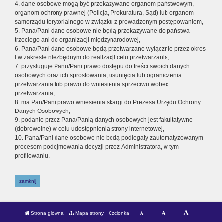
4. dane osobowe mogą być przekazywane organom państwowym,
organom ochrony prawnej (Policja, Prokuratura, Sąd) lub organom
samorządu terytorialnego w związku z prowadzonym postępowaniem,
5. Pana/Pani dane osobowe nie będą przekazywane do państwa
trzeciego ani do organizacji międzynarodowej,
6. Pana/Pani dane osobowe będą przetwarzane wyłącznie przez okres
i w zakresie niezbędnym do realizacji celu przetwarzania,
7. przysługuje Panu/Pani prawo dostępu do treści swoich danych
osobowych oraz ich sprostowania, usunięcia lub ograniczenia
przetwarzania lub prawo do wniesienia sprzeciwu wobec
przetwarzania,
8. ma Pan/Pani prawo wniesienia skargi do Prezesa Urzędu Ochrony
Danych Osobowych,
9. podanie przez Pana/Panią danych osobowych jest fakultatywne
(dobrowolne) w celu udostępnienia strony internetowej,
10. Pana/Pani dane osobowe nie będą podlegały zautomatyzowanym
procesom podejmowania decyzji przez Administratora, w tym
profilowaniu.
zamknij
Strona główna
Mapa strony
Czcionka