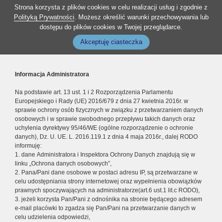
Strona korzysta z plików cookies w celu realizacji usług i zgodnie z
Polityką Prywatności
. Możesz określić warunki przechowywania lub
dostępu do plików cookies w Twojej przeglądarce.
Akceptuję ciasteczka
Informacja Administratora
Na podstawie art. 13 ust. 1 i 2 Rozporządzenia Parlamentu
Europejskiego i Rady (UE) 2016/679 z dnia 27 kwietnia 2016r. w
sprawie ochrony osób fizycznych w związku z przetwarzaniem danych
osobowych i w sprawie swobodnego przepływu takich danych oraz
uchylenia dyrektywy 95/46/WE (ogólne rozporządzenie o ochronie
danych), Dz. U. UE. L. 2016.119.1 z dnia 4 maja 2016r., dalej RODO
informuję:
1. dane Administratora i Inspektora Ochrony Danych znajdują się w
linku „Ochrona danych osobowych”,
2. Pana/Pani dane osobowe w postaci adresu IP, są przetwarzane w
celu udostępniania strony internetowej oraz wypełnienia obowiązków
prawnych spoczywających na administratorze(art.6 ust.1 lit.c RODO),
3. jeżeli korzysta Pan/Pani z odnośnika na stronie będącego adresem
e-mail placówki to zgadza się Pan/Pani na przetwarzanie danych w
celu udzielenia odpowiedzi,