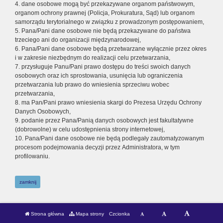
4. dane osobowe mogą być przekazywane organom państwowym,
organom ochrony prawnej (Policja, Prokuratura, Sąd) lub organom
samorządu terytorialnego w związku z prowadzonym postępowaniem,
5. Pana/Pani dane osobowe nie będą przekazywane do państwa
trzeciego ani do organizacji międzynarodowej,
6. Pana/Pani dane osobowe będą przetwarzane wyłącznie przez okres
i w zakresie niezbędnym do realizacji celu przetwarzania,
7. przysługuje Panu/Pani prawo dostępu do treści swoich danych
osobowych oraz ich sprostowania, usunięcia lub ograniczenia
przetwarzania lub prawo do wniesienia sprzeciwu wobec
przetwarzania,
8. ma Pan/Pani prawo wniesienia skargi do Prezesa Urzędu Ochrony
Danych Osobowych,
9. podanie przez Pana/Panią danych osobowych jest fakultatywne
(dobrowolne) w celu udostępnienia strony internetowej,
10. Pana/Pani dane osobowe nie będą podlegały zautomatyzowanym
procesom podejmowania decyzji przez Administratora, w tym
profilowaniu.
zamknij
Strona główna
Mapa strony
Czcionka