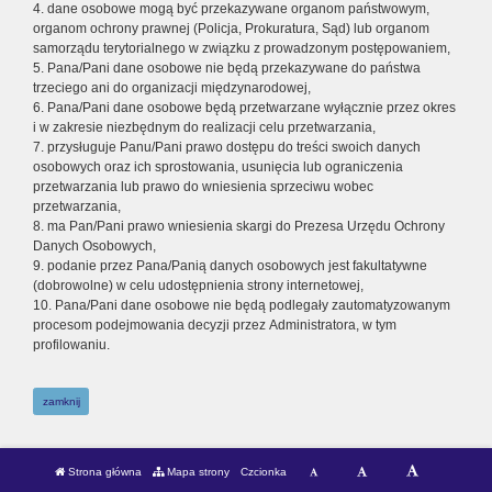
4. dane osobowe mogą być przekazywane organom państwowym,
organom ochrony prawnej (Policja, Prokuratura, Sąd) lub organom
samorządu terytorialnego w związku z prowadzonym postępowaniem,
5. Pana/Pani dane osobowe nie będą przekazywane do państwa
trzeciego ani do organizacji międzynarodowej,
6. Pana/Pani dane osobowe będą przetwarzane wyłącznie przez okres
i w zakresie niezbędnym do realizacji celu przetwarzania,
7. przysługuje Panu/Pani prawo dostępu do treści swoich danych
osobowych oraz ich sprostowania, usunięcia lub ograniczenia
przetwarzania lub prawo do wniesienia sprzeciwu wobec
przetwarzania,
8. ma Pan/Pani prawo wniesienia skargi do Prezesa Urzędu Ochrony
Danych Osobowych,
9. podanie przez Pana/Panią danych osobowych jest fakultatywne
(dobrowolne) w celu udostępnienia strony internetowej,
10. Pana/Pani dane osobowe nie będą podlegały zautomatyzowanym
procesom podejmowania decyzji przez Administratora, w tym
profilowaniu.
zamknij
Strona główna
Mapa strony
Czcionka