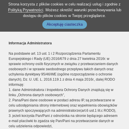
Strona korzysta z plików cookies w celu realizacji usług i zgodnie z
Polityką Prywatności
. Możesz określić warunki przechowywania lub
dostępu do plików cookies w Twojej przeglądarce.
Akceptuję ciasteczka
Informacja Administratora
Na podstawie art. 13 ust. 1 i 2 Rozporządzenia Parlamentu
Europejskiego i Rady (UE) 2016/679 z dnia 27 kwietnia 2016r. w
sprawie ochrony osób fizycznych w związku z przetwarzaniem danych
osobowych i w sprawie swobodnego przepływu takich danych oraz
uchylenia dyrektywy 95/46/WE (ogólne rozporządzenie o ochronie
danych), Dz. U. UE. L. 2016.119.1 z dnia 4 maja 2016r., dalej RODO
informuję:
1. dane Administratora i Inspektora Ochrony Danych znajdują się w
linku „Ochrona danych osobowych”,
2. Pana/Pani dane osobowe w postaci adresu IP, są przetwarzane w
celu udostępniania strony internetowej oraz wypełnienia obowiązków
prawnych spoczywających na administratorze(art.6 ust.1 lit.c RODO),
3. jeżeli korzysta Pan/Pani z odnośnika na stronie będącego adresem
e-mail placówki to zgadza się Pan/Pani na przetwarzanie danych w
celu udzielenia odpowiedzi,