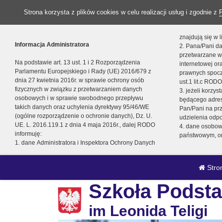
Strona korzysta z plików cookies w celu realizacji usług i zgodnie z
znajdują się w
Informacja Administratora
2. Pana/Pani da
przetwarzane w
Na podstawie art. 13 ust. 1 i 2 Rozporządzenia
internetowej o
Parlamentu Europejskiego i Rady (UE) 2016/679 z
prawnych spocz
dnia 27 kwietnia 2016r. w sprawie ochrony osób
ust.1 lit.c RODO
fizycznych w związku z przetwarzaniem danych
3. jeżeli korzy
osobowych i w sprawie swobodnego przepływu
będącego adres
takich danych oraz uchylenia dyrektywy 95/46/WE
Pan/Pani na pr
(ogólne rozporządzenie o ochronie danych), Dz. U.
udzielenia odp
UE. L. 2016.119.1 z dnia 4 maja 2016r., dalej RODO
4. dane osobo
informuję:
państwowym, or
1. dane Administratora i Inspektora Ochrony Danych
Stro
Szkoła Podsta
im Leonida Teligi