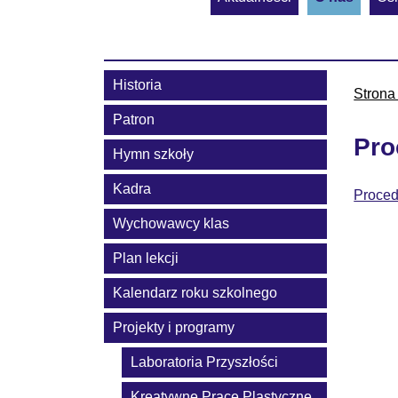
Historia
Strona
Patron
Pro
Hymn szkoły
Kadra
Proced
Wychowawcy klas
Plan lekcji
Kalendarz roku szkolnego
Projekty i programy
Laboratoria Przyszłości
Kreatywne Prace Plastyczne