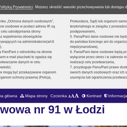
Polityką Prywatności
. Możesz określić warunki przechowywania lub dostępu d
 linku „Ochrona danych osobowych”,
Prokuratura, Sąd) lub organom sam
ne osobowe w postaci adresu IP, są
terytorialnego w związku z prowadz
 celu udostępniania strony
postępowaniem,
raz wypełnienia obowiązków
5. Pana/Pani dane osobowe nie bę
ywających na administratorze(art.6
do państwa trzeciego ani do organiza
),
międzynarodowej,
sta Pan/Pani z odnośnika na stronie
6. Pana/Pani dane osobowe będą pr
em e-mail placówki to zgadza się
wyłącznie przez okres i w zakresie 
zetwarzanie danych w celu
realizacji celu przetwarzania,
owiedzi,
7. przysługuje Panu/Pani prawo dost
we mogą być przekazywane organom
swoich danych osobowych oraz ich s
ganom ochrony prawnej (Policja,
usunięcia lub ograniczenia przetwar
na główna
Mapa strony
Czcionka
Kontrast
Informacja
wowa nr 91 w Łodzi