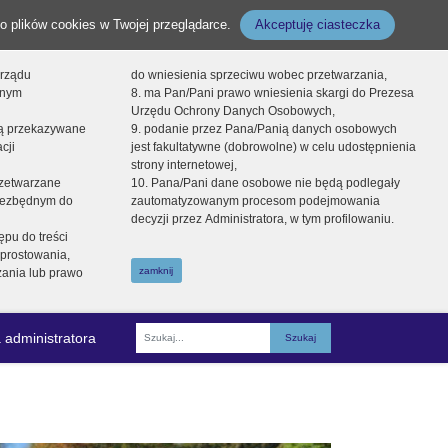
o plików cookies w Twojej przeglądarce.
Akceptuję ciasteczka
orządu
do wniesienia sprzeciwu wobec przetwarzania,
onym
8. ma Pan/Pani prawo wniesienia skargi do Prezesa
Urzędu Ochrony Danych Osobowych,
dą przekazywane
9. podanie przez Pana/Panią danych osobowych
cji
jest fakultatywne (dobrowolne) w celu udostępnienia
strony internetowej,
zetwarzane
10. Pana/Pani dane osobowe nie będą podlegały
niezbędnym do
zautomatyzowanym procesom podejmowania
decyzji przez Administratora, w tym profilowaniu.
ępu do treści
prostowania,
zamknij
zania lub prawo
 administratora
Fraza