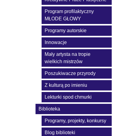
Program profilaktyczny
MŁODE GŁOWY
Programy autorskie
Innowacje
Mały artysta na tropie
wielkich mistrzów
Poszukiwacze przyrody
Z kulturą po imieniu
Lekturki spod chmurki
Biblioteka
Programy, projekty, konkursy
Blog biblioteki