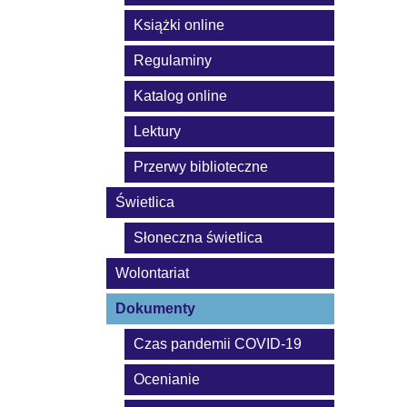
Książki online
Regulaminy
Katalog online
Lektury
Przerwy biblioteczne
Świetlica
Słoneczna świetlica
Wolontariat
Dokumenty
Czas pandemii COVID-19
Ocenianie