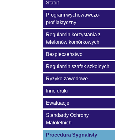
Statut
Program wychowawczo-
profilaktyczny
Regulamin korzystania z
telefonów komórkowych
Bezpieczeństwo
Regulamin szafek szkolnych
Ryzyko zawodowe
Inne druki
Ewaluacje
Standardy Ochrony
Małoletnich
Procedura Sygnalisty