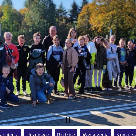
ągnięcia
Uczniowie
Rodzice
Wydarzenia
Konkurs