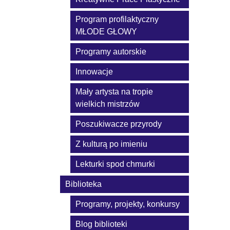
Program profilaktyczny
MŁODE GŁOWY
Programy autorskie
Innowacje
Mały artysta na tropie
wielkich mistrzów
Poszukiwacze przyrody
Z kulturą po imieniu
Lekturki spod chmurki
Biblioteka
Programy, projekty, konkursy
Blog biblioteki