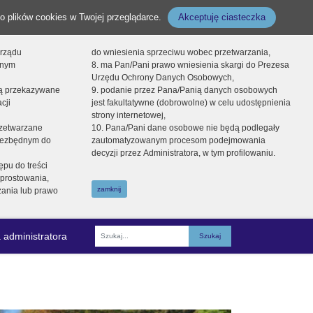
o plików cookies w Twojej przeglądarce.
Akceptuję ciasteczka
orządu
do wniesienia sprzeciwu wobec przetwarzania,
onym
8. ma Pan/Pani prawo wniesienia skargi do Prezesa
Urzędu Ochrony Danych Osobowych,
dą przekazywane
9. podanie przez Pana/Panią danych osobowych
cji
jest fakultatywne (dobrowolne) w celu udostępnienia
strony internetowej,
zetwarzane
10. Pana/Pani dane osobowe nie będą podlegały
niezbędnym do
zautomatyzowanym procesom podejmowania
decyzji przez Administratora, w tym profilowaniu.
ępu do treści
prostowania,
zamknij
zania lub prawo
 administratora
Fraza