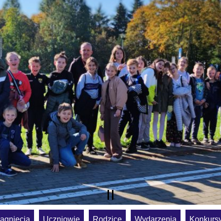
ągnięcia
Uczniowie
Rodzice
Wydarzenia
Konkurs