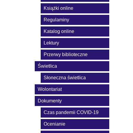
Książki online
Regulaminy
Katalog online
Lektury
Przerwy biblioteczne
Świetlica
Słoneczna świetlica
Wolontariat
Dokumenty
Czas pandemii COVID-19
Ocenianie