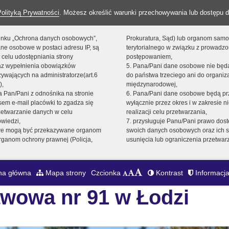
Polityką Prywatności
. Możesz określić warunki przechowywania lub dostępu d
 linku „Ochrona danych osobowych”,
Prokuratura, Sąd) lub organom sam
ne osobowe w postaci adresu IP, są
terytorialnego w związku z prowadz
 celu udostępniania strony
postępowaniem,
raz wypełnienia obowiązków
5. Pana/Pani dane osobowe nie bę
ywających na administratorze(art.6
do państwa trzeciego ani do organiza
),
międzynarodowej,
sta Pan/Pani z odnośnika na stronie
6. Pana/Pani dane osobowe będą pr
em e-mail placówki to zgadza się
wyłącznie przez okres i w zakresie 
zetwarzanie danych w celu
realizacji celu przetwarzania,
owiedzi,
7. przysługuje Panu/Pani prawo dost
we mogą być przekazywane organom
swoich danych osobowych oraz ich s
ganom ochrony prawnej (Policja,
usunięcia lub ograniczenia przetwar
na główna
Mapa strony
Czcionka
Kontrast
Informacja
wowa nr 91 w Łodzi