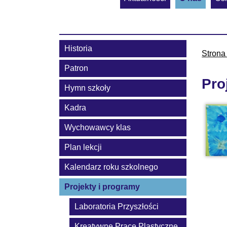
Historia
Strona
Patron
Pro
Hymn szkoły
Kadra
Wychowawcy klas
Plan lekcji
Kalendarz roku szkolnego
Projekty i programy
Laboratoria Przyszłości
Kreatywne Prace Plastyczne