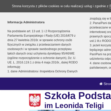
Strona korzysta z plików cookies w celu realizacji usług i zgodnie z
znajdują się w
Informacja Administratora
2. Pana/Pani da
przetwarzane w
Na podstawie art. 13 ust. 1 i 2 Rozporządzenia
internetowej o
Parlamentu Europejskiego i Rady (UE) 2016/679 z
prawnych spocz
dnia 27 kwietnia 2016r. w sprawie ochrony osób
ust.1 lit.c RODO
fizycznych w związku z przetwarzaniem danych
3. jeżeli korzy
osobowych i w sprawie swobodnego przepływu
będącego adres
takich danych oraz uchylenia dyrektywy 95/46/WE
Pan/Pani na pr
(ogólne rozporządzenie o ochronie danych), Dz. U.
udzielenia odp
UE. L. 2016.119.1 z dnia 4 maja 2016r., dalej RODO
4. dane osobo
informuję:
państwowym, or
1. dane Administratora i Inspektora Ochrony Danych
Stro
Szkoła Podsta
im Leonida Teligi