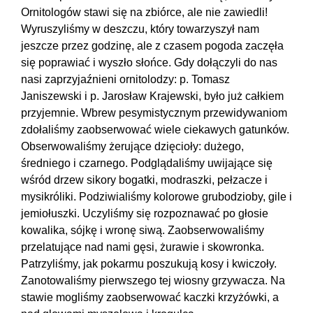
Ornitologów stawi się na zbiórce, ale nie zawiedli!
Wyruszyliśmy w deszczu, który towarzyszył nam
jeszcze przez godzinę, ale z czasem pogoda zaczęła
się poprawiać i wyszło słońce. Gdy dołączyli do nas
nasi zaprzyjaźnieni ornitolodzy: p. Tomasz
Janiszewski i p. Jarosław Krajewski, było już całkiem
przyjemnie. Wbrew pesymistycznym przewidywaniom
zdołaliśmy zaobserwować wiele ciekawych gatunków.
Obserwowaliśmy żerujące dzięcioły: dużego,
średniego i czarnego. Podglądaliśmy uwijające się
wśród drzew sikory bogatki, modraszki, pełzacze i
mysikróliki. Podziwialiśmy kolorowe grubodzioby, gile i
jemiołuszki. Uczyliśmy się rozpoznawać po głosie
kowalika, sójkę i wronę siwą. Zaobserwowaliśmy
przelatujące nad nami gęsi, żurawie i skowronka.
Patrzyliśmy, jak pokarmu poszukują kosy i kwiczoły.
Zanotowaliśmy pierwszego tej wiosny grzywacza. Na
stawie mogliśmy zaobserwować kaczki krzyżówki, a