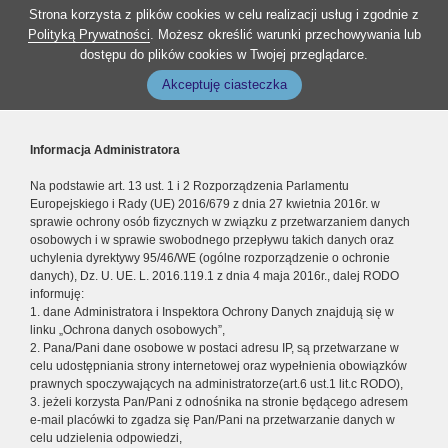
Strona korzysta z plików cookies w celu realizacji usług i zgodnie z
Polityką Prywatności
. Możesz określić warunki przechowywania lub
dostępu do plików cookies w Twojej przeglądarce.
Akceptuję ciasteczka
Informacja Administratora
Na podstawie art. 13 ust. 1 i 2 Rozporządzenia Parlamentu
Europejskiego i Rady (UE) 2016/679 z dnia 27 kwietnia 2016r. w
sprawie ochrony osób fizycznych w związku z przetwarzaniem danych
osobowych i w sprawie swobodnego przepływu takich danych oraz
uchylenia dyrektywy 95/46/WE (ogólne rozporządzenie o ochronie
danych), Dz. U. UE. L. 2016.119.1 z dnia 4 maja 2016r., dalej RODO
informuję:
1. dane Administratora i Inspektora Ochrony Danych znajdują się w
linku „Ochrona danych osobowych”,
2. Pana/Pani dane osobowe w postaci adresu IP, są przetwarzane w
celu udostępniania strony internetowej oraz wypełnienia obowiązków
prawnych spoczywających na administratorze(art.6 ust.1 lit.c RODO),
3. jeżeli korzysta Pan/Pani z odnośnika na stronie będącego adresem
e-mail placówki to zgadza się Pan/Pani na przetwarzanie danych w
celu udzielenia odpowiedzi,