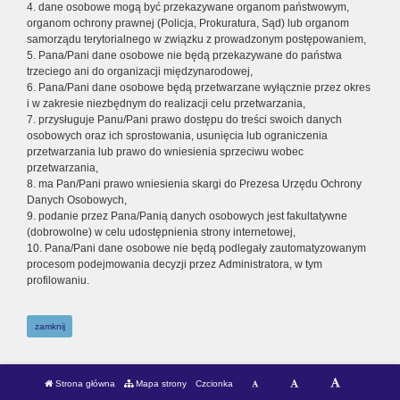
4. dane osobowe mogą być przekazywane organom państwowym,
organom ochrony prawnej (Policja, Prokuratura, Sąd) lub organom
samorządu terytorialnego w związku z prowadzonym postępowaniem,
5. Pana/Pani dane osobowe nie będą przekazywane do państwa
trzeciego ani do organizacji międzynarodowej,
6. Pana/Pani dane osobowe będą przetwarzane wyłącznie przez okres
i w zakresie niezbędnym do realizacji celu przetwarzania,
7. przysługuje Panu/Pani prawo dostępu do treści swoich danych
osobowych oraz ich sprostowania, usunięcia lub ograniczenia
przetwarzania lub prawo do wniesienia sprzeciwu wobec
przetwarzania,
8. ma Pan/Pani prawo wniesienia skargi do Prezesa Urzędu Ochrony
Danych Osobowych,
9. podanie przez Pana/Panią danych osobowych jest fakultatywne
(dobrowolne) w celu udostępnienia strony internetowej,
10. Pana/Pani dane osobowe nie będą podlegały zautomatyzowanym
procesom podejmowania decyzji przez Administratora, w tym
profilowaniu.
zamknij
Strona główna
Mapa strony
Czcionka