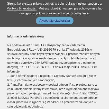
Strona korzysta z plików cookies w celu realizacji usług i zgodnie z
Polityką Prywatności
. Możesz określić warunki przechowywania lub
dostępu do plików cookies w Twojej przeglądarce.
Akceptuję ciasteczka
Informacja Administratora
Na podstawie art. 13 ust. 1 i 2 Rozporządzenia Parlamentu
Europejskiego i Rady (UE) 2016/679 z dnia 27 kwietnia 2016r. w
sprawie ochrony osób fizycznych w związku z przetwarzaniem danych
osobowych i w sprawie swobodnego przepływu takich danych oraz
uchylenia dyrektywy 95/46/WE (ogólne rozporządzenie o ochronie
danych), Dz. U. UE. L. 2016.119.1 z dnia 4 maja 2016r., dalej RODO
informuję:
1. dane Administratora i Inspektora Ochrony Danych znajdują się w
linku „Ochrona danych osobowych”,
2. Pana/Pani dane osobowe w postaci adresu IP, są przetwarzane w
celu udostępniania strony internetowej oraz wypełnienia obowiązków
prawnych spoczywających na administratorze(art.6 ust.1 lit.c RODO),
3. jeżeli korzysta Pan/Pani z odnośnika na stronie będącego adresem
e-mail placówki to zgadza się Pan/Pani na przetwarzanie danych w
celu udzielenia odpowiedzi,