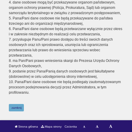
4. dane osobowe mogą być przekazywane organom państwowym,
organom ochrony prawnej (Policja, Prokuratura, Sąd) lub organom
samorządu terytorialnego w związku z prowadzonym postępowaniem,
5. Pana/Pani dane osobowe nie będą przekazywane do państwa
trzeciego ani do organizacji międzynarodowej,
6. Pana/Pani dane osobowe będą przetwarzane wyłącznie przez okres
i w zakresie niezbędnym do realizacji celu przetwarzania,
7. przysługuje Panu/Pani prawo dostępu do treści swoich danych
osobowych oraz ich sprostowania, usunięcia lub ograniczenia
przetwarzania lub prawo do wniesienia sprzeciwu wobec
przetwarzania,
8. ma Pan/Pani prawo wniesienia skargi do Prezesa Urzędu Ochrony
Danych Osobowych,
9. podanie przez Pana/Panią danych osobowych jest fakultatywne
(dobrowolne) w celu udostępnienia strony internetowej,
10. Pana/Pani dane osobowe nie będą podlegały zautomatyzowanym
procesom podejmowania decyzji przez Administratora, w tym
profilowaniu.
zamknij
Strona główna
Mapa strony
Czcionka