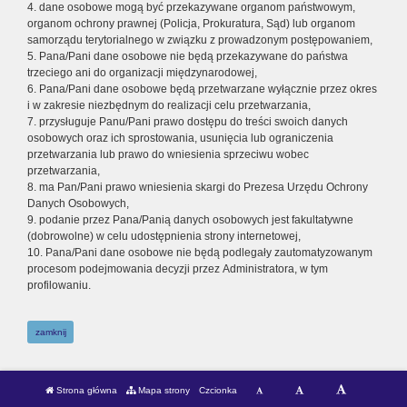
4. dane osobowe mogą być przekazywane organom państwowym,
organom ochrony prawnej (Policja, Prokuratura, Sąd) lub organom
samorządu terytorialnego w związku z prowadzonym postępowaniem,
5. Pana/Pani dane osobowe nie będą przekazywane do państwa
trzeciego ani do organizacji międzynarodowej,
6. Pana/Pani dane osobowe będą przetwarzane wyłącznie przez okres
i w zakresie niezbędnym do realizacji celu przetwarzania,
7. przysługuje Panu/Pani prawo dostępu do treści swoich danych
osobowych oraz ich sprostowania, usunięcia lub ograniczenia
przetwarzania lub prawo do wniesienia sprzeciwu wobec
przetwarzania,
8. ma Pan/Pani prawo wniesienia skargi do Prezesa Urzędu Ochrony
Danych Osobowych,
9. podanie przez Pana/Panią danych osobowych jest fakultatywne
(dobrowolne) w celu udostępnienia strony internetowej,
10. Pana/Pani dane osobowe nie będą podlegały zautomatyzowanym
procesom podejmowania decyzji przez Administratora, w tym
profilowaniu.
zamknij
Strona główna
Mapa strony
Czcionka