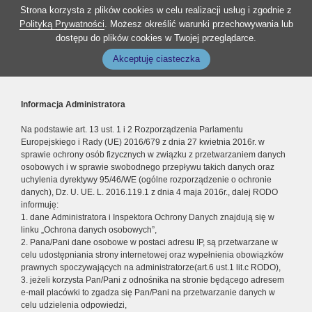
Strona korzysta z plików cookies w celu realizacji usług i zgodnie z
Polityką Prywatności
. Możesz określić warunki przechowywania lub
dostępu do plików cookies w Twojej przeglądarce.
Akceptuję ciasteczka
Informacja Administratora
Na podstawie art. 13 ust. 1 i 2 Rozporządzenia Parlamentu
Europejskiego i Rady (UE) 2016/679 z dnia 27 kwietnia 2016r. w
sprawie ochrony osób fizycznych w związku z przetwarzaniem danych
osobowych i w sprawie swobodnego przepływu takich danych oraz
uchylenia dyrektywy 95/46/WE (ogólne rozporządzenie o ochronie
danych), Dz. U. UE. L. 2016.119.1 z dnia 4 maja 2016r., dalej RODO
informuję:
1. dane Administratora i Inspektora Ochrony Danych znajdują się w
linku „Ochrona danych osobowych”,
2. Pana/Pani dane osobowe w postaci adresu IP, są przetwarzane w
celu udostępniania strony internetowej oraz wypełnienia obowiązków
prawnych spoczywających na administratorze(art.6 ust.1 lit.c RODO),
3. jeżeli korzysta Pan/Pani z odnośnika na stronie będącego adresem
e-mail placówki to zgadza się Pan/Pani na przetwarzanie danych w
celu udzielenia odpowiedzi,