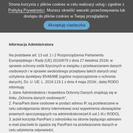
Strona korzysta z plików cookies w celu realizacji usług i zgodnie z
Polityką Prywatności
. Możesz określić warunki przechowywania lub
dostępu do plików cookies w Twojej przeglądarce.
Akceptuję ciasteczka
Informacja Administratora
Na podstawie art. 13 ust. 1 i 2 Rozporządzenia Parlamentu
Europejskiego i Rady (UE) 2016/679 z dnia 27 kwietnia 2016r. w
sprawie ochrony osób fizycznych w związku z przetwarzaniem danych
osobowych i w sprawie swobodnego przepływu takich danych oraz
uchylenia dyrektywy 95/46/WE (ogólne rozporządzenie o ochronie
danych), Dz. U. UE. L. 2016.119.1 z dnia 4 maja 2016r., dalej RODO
informuję:
1. dane Administratora i Inspektora Ochrony Danych znajdują się w
linku „Ochrona danych osobowych”,
2. Pana/Pani dane osobowe w postaci adresu IP, są przetwarzane w
celu udostępniania strony internetowej oraz wypełnienia obowiązków
prawnych spoczywających na administratorze(art.6 ust.1 lit.c RODO),
3. jeżeli korzysta Pan/Pani z odnośnika na stronie będącego adresem
e-mail placówki to zgadza się Pan/Pani na przetwarzanie danych w
celu udzielenia odpowiedzi,