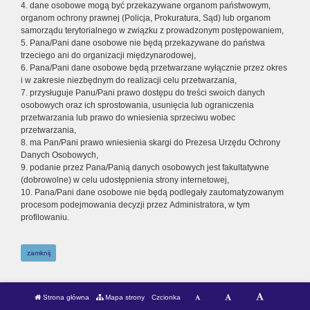
4. dane osobowe mogą być przekazywane organom państwowym,
organom ochrony prawnej (Policja, Prokuratura, Sąd) lub organom
samorządu terytorialnego w związku z prowadzonym postępowaniem,
5. Pana/Pani dane osobowe nie będą przekazywane do państwa
trzeciego ani do organizacji międzynarodowej,
6. Pana/Pani dane osobowe będą przetwarzane wyłącznie przez okres
i w zakresie niezbędnym do realizacji celu przetwarzania,
7. przysługuje Panu/Pani prawo dostępu do treści swoich danych
osobowych oraz ich sprostowania, usunięcia lub ograniczenia
przetwarzania lub prawo do wniesienia sprzeciwu wobec
przetwarzania,
8. ma Pan/Pani prawo wniesienia skargi do Prezesa Urzędu Ochrony
Danych Osobowych,
9. podanie przez Pana/Panią danych osobowych jest fakultatywne
(dobrowolne) w celu udostępnienia strony internetowej,
10. Pana/Pani dane osobowe nie będą podlegały zautomatyzowanym
procesom podejmowania decyzji przez Administratora, w tym
profilowaniu.
zamknij
Strona główna
Mapa strony
Czcionka