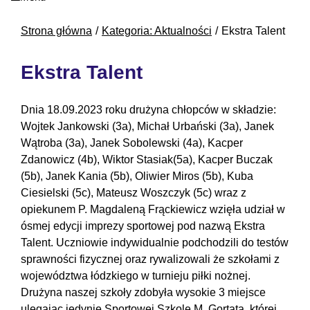
Strona główna
Kategoria: Aktualności
Ekstra Talent
Ekstra Talent
Dnia 18.09.2023 roku drużyna chłopców w składzie:
Wojtek Jankowski (3a), Michał Urbański (3a), Janek
Wątroba (3a), Janek Sobolewski (4a), Kacper
Zdanowicz (4b), Wiktor Stasiak(5a), Kacper Buczak
(5b), Janek Kania (5b), Oliwier Miros (5b), Kuba
Ciesielski (5c), Mateusz Woszczyk (5c) wraz z
opiekunem P. Magdaleną Frąckiewicz wzięła udział w
ósmej edycji imprezy sportowej pod nazwą Ekstra
Talent. Uczniowie indywidualnie podchodzili do testów
sprawności fizycznej oraz rywalizowali że szkołami z
województwa łódzkiego w turnieju piłki nożnej.
Drużyna naszej szkoły zdobyła wysokie 3 miejsce
ulegając jedynie Sportowej Szkole M. Gortata, której