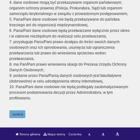
4. dane osobowe mogą być przekazywane organom państwowym,
organom ochrony prawnej (Policja, Prokuratura, Sąd) lub organom
samorządu terytorialnego w związku z prowadzonym postępowaniem,
5. Pana/Pani dane osobowe nie będą przekazywane do państwa
trzeciego ani do organizacji międzynarodowej,
6. Pana/Pani dane osobowe będą przetwarzane wyłącznie przez okres
i w zakresie niezbędnym do realizacji celu przetwarzania,
7. przysługuje Panu/Pani prawo dostępu do treści swoich danych
osobowych oraz ich sprostowania, usunięcia lub ograniczenia
przetwarzania lub prawo do wniesienia sprzeciwu wobec
przetwarzania,
8. ma Pan/Pani prawo wniesienia skargi do Prezesa Urzędu Ochrony
Danych Osobowych,
9. podanie przez Pana/Panią danych osobowych jest fakultatywne
(dobrowolne) w celu udostępnienia strony internetowej,
10. Pana/Pani dane osobowe nie będą podlegały zautomatyzowanym
procesom podejmowania decyzji przez Administratora, w tym
profilowaniu.
zamknij
Strona główna
Mapa strony
Czcionka