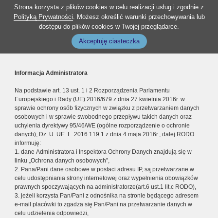
Strona korzysta z plików cookies w celu realizacji usług i zgodnie z
Polityką Prywatności
. Możesz określić warunki przechowywania lub
dostępu do plików cookies w Twojej przeglądarce.
Akceptuję ciasteczka
Informacja Administratora
Na podstawie art. 13 ust. 1 i 2 Rozporządzenia Parlamentu
Europejskiego i Rady (UE) 2016/679 z dnia 27 kwietnia 2016r. w
sprawie ochrony osób fizycznych w związku z przetwarzaniem danych
osobowych i w sprawie swobodnego przepływu takich danych oraz
uchylenia dyrektywy 95/46/WE (ogólne rozporządzenie o ochronie
danych), Dz. U. UE. L. 2016.119.1 z dnia 4 maja 2016r., dalej RODO
informuję:
1. dane Administratora i Inspektora Ochrony Danych znajdują się w
linku „Ochrona danych osobowych”,
2. Pana/Pani dane osobowe w postaci adresu IP, są przetwarzane w
celu udostępniania strony internetowej oraz wypełnienia obowiązków
prawnych spoczywających na administratorze(art.6 ust.1 lit.c RODO),
3. jeżeli korzysta Pan/Pani z odnośnika na stronie będącego adresem
e-mail placówki to zgadza się Pan/Pani na przetwarzanie danych w
celu udzielenia odpowiedzi,