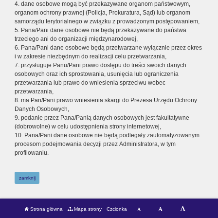
4. dane osobowe mogą być przekazywane organom państwowym,
organom ochrony prawnej (Policja, Prokuratura, Sąd) lub organom
samorządu terytorialnego w związku z prowadzonym postępowaniem,
5. Pana/Pani dane osobowe nie będą przekazywane do państwa
trzeciego ani do organizacji międzynarodowej,
6. Pana/Pani dane osobowe będą przetwarzane wyłącznie przez okres
i w zakresie niezbędnym do realizacji celu przetwarzania,
7. przysługuje Panu/Pani prawo dostępu do treści swoich danych
osobowych oraz ich sprostowania, usunięcia lub ograniczenia
przetwarzania lub prawo do wniesienia sprzeciwu wobec
przetwarzania,
8. ma Pan/Pani prawo wniesienia skargi do Prezesa Urzędu Ochrony
Danych Osobowych,
9. podanie przez Pana/Panią danych osobowych jest fakultatywne
(dobrowolne) w celu udostępnienia strony internetowej,
10. Pana/Pani dane osobowe nie będą podlegały zautomatyzowanym
procesom podejmowania decyzji przez Administratora, w tym
profilowaniu.
zamknij
Strona główna
Mapa strony
Czcionka