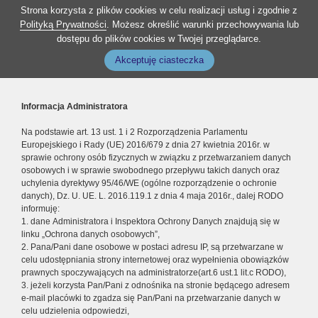
Strona korzysta z plików cookies w celu realizacji usług i zgodnie z
Polityką Prywatności
. Możesz określić warunki przechowywania lub
dostępu do plików cookies w Twojej przeglądarce.
Akceptuję ciasteczka
Informacja Administratora
Na podstawie art. 13 ust. 1 i 2 Rozporządzenia Parlamentu
Europejskiego i Rady (UE) 2016/679 z dnia 27 kwietnia 2016r. w
sprawie ochrony osób fizycznych w związku z przetwarzaniem danych
osobowych i w sprawie swobodnego przepływu takich danych oraz
uchylenia dyrektywy 95/46/WE (ogólne rozporządzenie o ochronie
danych), Dz. U. UE. L. 2016.119.1 z dnia 4 maja 2016r., dalej RODO
informuję:
1. dane Administratora i Inspektora Ochrony Danych znajdują się w
linku „Ochrona danych osobowych”,
2. Pana/Pani dane osobowe w postaci adresu IP, są przetwarzane w
celu udostępniania strony internetowej oraz wypełnienia obowiązków
prawnych spoczywających na administratorze(art.6 ust.1 lit.c RODO),
3. jeżeli korzysta Pan/Pani z odnośnika na stronie będącego adresem
e-mail placówki to zgadza się Pan/Pani na przetwarzanie danych w
celu udzielenia odpowiedzi,