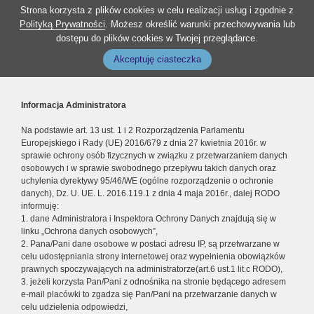
Strona korzysta z plików cookies w celu realizacji usług i zgodnie z
Polityką Prywatności
. Możesz określić warunki przechowywania lub
dostępu do plików cookies w Twojej przeglądarce.
Akceptuję ciasteczka
Informacja Administratora
Na podstawie art. 13 ust. 1 i 2 Rozporządzenia Parlamentu
Europejskiego i Rady (UE) 2016/679 z dnia 27 kwietnia 2016r. w
sprawie ochrony osób fizycznych w związku z przetwarzaniem danych
osobowych i w sprawie swobodnego przepływu takich danych oraz
uchylenia dyrektywy 95/46/WE (ogólne rozporządzenie o ochronie
danych), Dz. U. UE. L. 2016.119.1 z dnia 4 maja 2016r., dalej RODO
informuję:
1. dane Administratora i Inspektora Ochrony Danych znajdują się w
linku „Ochrona danych osobowych”,
2. Pana/Pani dane osobowe w postaci adresu IP, są przetwarzane w
celu udostępniania strony internetowej oraz wypełnienia obowiązków
prawnych spoczywających na administratorze(art.6 ust.1 lit.c RODO),
3. jeżeli korzysta Pan/Pani z odnośnika na stronie będącego adresem
e-mail placówki to zgadza się Pan/Pani na przetwarzanie danych w
celu udzielenia odpowiedzi,