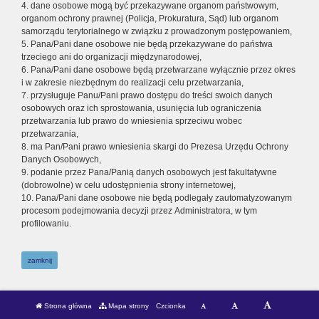
4. dane osobowe mogą być przekazywane organom państwowym,
organom ochrony prawnej (Policja, Prokuratura, Sąd) lub organom
samorządu terytorialnego w związku z prowadzonym postępowaniem,
5. Pana/Pani dane osobowe nie będą przekazywane do państwa
trzeciego ani do organizacji międzynarodowej,
6. Pana/Pani dane osobowe będą przetwarzane wyłącznie przez okres
i w zakresie niezbędnym do realizacji celu przetwarzania,
7. przysługuje Panu/Pani prawo dostępu do treści swoich danych
osobowych oraz ich sprostowania, usunięcia lub ograniczenia
przetwarzania lub prawo do wniesienia sprzeciwu wobec
przetwarzania,
8. ma Pan/Pani prawo wniesienia skargi do Prezesa Urzędu Ochrony
Danych Osobowych,
9. podanie przez Pana/Panią danych osobowych jest fakultatywne
(dobrowolne) w celu udostępnienia strony internetowej,
10. Pana/Pani dane osobowe nie będą podlegały zautomatyzowanym
procesom podejmowania decyzji przez Administratora, w tym
profilowaniu.
zamknij
Strona główna
Mapa strony
Czcionka