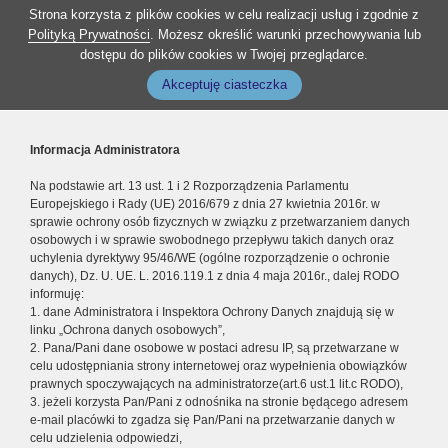
Strona korzysta z plików cookies w celu realizacji usług i zgodnie z
Polityką Prywatności
. Możesz określić warunki przechowywania lub
dostępu do plików cookies w Twojej przeglądarce.
Akceptuję ciasteczka
Informacja Administratora
Na podstawie art. 13 ust. 1 i 2 Rozporządzenia Parlamentu
Europejskiego i Rady (UE) 2016/679 z dnia 27 kwietnia 2016r. w
sprawie ochrony osób fizycznych w związku z przetwarzaniem danych
osobowych i w sprawie swobodnego przepływu takich danych oraz
uchylenia dyrektywy 95/46/WE (ogólne rozporządzenie o ochronie
danych), Dz. U. UE. L. 2016.119.1 z dnia 4 maja 2016r., dalej RODO
informuję:
1. dane Administratora i Inspektora Ochrony Danych znajdują się w
linku „Ochrona danych osobowych”,
2. Pana/Pani dane osobowe w postaci adresu IP, są przetwarzane w
celu udostępniania strony internetowej oraz wypełnienia obowiązków
prawnych spoczywających na administratorze(art.6 ust.1 lit.c RODO),
3. jeżeli korzysta Pan/Pani z odnośnika na stronie będącego adresem
e-mail placówki to zgadza się Pan/Pani na przetwarzanie danych w
celu udzielenia odpowiedzi,