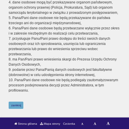
4. dane osobowe mogą być przekazywane organom państwowym,
organom ochrony prawnej (Policja, Prokuratura, Sąd) lub organom
samorządu terytorialnego w związku z prowadzonym postępowaniem,
5. Pana/Pani dane osobowe nie będą przekazywane do państwa
trzeciego ani do organizacji międzynarodowej,
6. Pana/Pani dane osobowe będą przetwarzane wyłącznie przez okres
i w zakresie niezbędnym do realizacji celu przetwarzania,
7. przysługuje Panu/Pani prawo dostępu do treści swoich danych
osobowych oraz ich sprostowania, usunięcia lub ograniczenia
przetwarzania lub prawo do wniesienia sprzeciwu wobec
przetwarzania,
8. ma Pan/Pani prawo wniesienia skargi do Prezesa Urzędu Ochrony
Danych Osobowych,
9. podanie przez Pana/Panią danych osobowych jest fakultatywne
(dobrowolne) w celu udostępnienia strony internetowej,
10. Pana/Pani dane osobowe nie będą podlegały zautomatyzowanym
procesom podejmowania decyzji przez Administratora, w tym
profilowaniu.
zamknij
Strona główna
Mapa strony
Czcionka