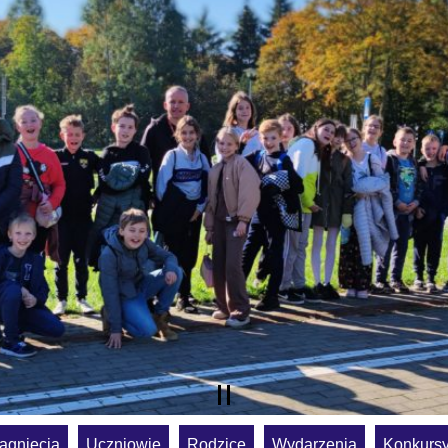
ągnięcia
Uczniowie
Rodzice
Wydarzenia
Konkurs