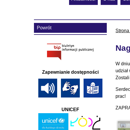
Powrót
Strona
Nag
W dniu
udział
Zapewnianie dostępności
Zostali
Serdec
prac!
ZAPR
UNICEF