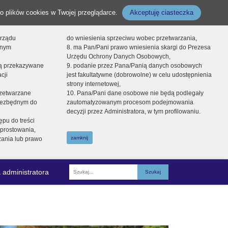
o plików cookies w Twojej przeglądarce.
Akceptuję ciasteczka
orządu
do wniesienia sprzeciwu wobec przetwarzania,
onym
8. ma Pan/Pani prawo wniesienia skargi do Prezesa
Urzędu Ochrony Danych Osobowych,
dą przekazywane
9. podanie przez Pana/Panią danych osobowych
cji
jest fakultatywne (dobrowolne) w celu udostępnienia
strony internetowej,
zetwarzane
10. Pana/Pani dane osobowe nie będą podlegały
niezbędnym do
zautomatyzowanym procesom podejmowania
decyzji przez Administratora, w tym profilowaniu.
ępu do treści
prostowania,
zamknij
zania lub prawo
 administratora
Fraza