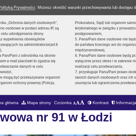
Polityką Prywatności
. Możesz określić warunki przechowywania lub dostępu d
 linku „Ochrona danych osobowych”,
Prokuratura, Sąd) lub organom sam
ne osobowe w postaci adresu IP, są
terytorialnego w związku z prowadz
 celu udostępniania strony
postępowaniem,
raz wypełnienia obowiązków
5. Pana/Pani dane osobowe nie bę
ywających na administratorze(art.6
do państwa trzeciego ani do organiza
),
międzynarodowej,
sta Pan/Pani z odnośnika na stronie
6. Pana/Pani dane osobowe będą pr
em e-mail placówki to zgadza się
wyłącznie przez okres i w zakresie 
zetwarzanie danych w celu
realizacji celu przetwarzania,
owiedzi,
7. przysługuje Panu/Pani prawo dost
we mogą być przekazywane organom
swoich danych osobowych oraz ich s
ganom ochrony prawnej (Policja,
usunięcia lub ograniczenia przetwar
na główna
Mapa strony
Czcionka
Kontrast
Informacja
wowa nr 91 w Łodzi