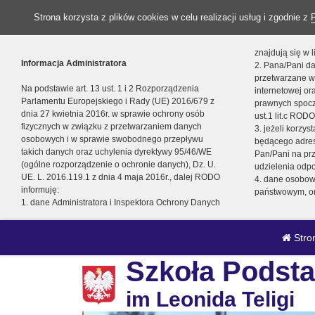
Strona korzysta z plików cookies w celu realizacji usług i zgodnie z
znajdują się w
Informacja Administratora
2. Pana/Pani da
przetwarzane w
Na podstawie art. 13 ust. 1 i 2 Rozporządzenia
internetowej o
Parlamentu Europejskiego i Rady (UE) 2016/679 z
prawnych spocz
dnia 27 kwietnia 2016r. w sprawie ochrony osób
ust.1 lit.c RODO
fizycznych w związku z przetwarzaniem danych
3. jeżeli korzy
osobowych i w sprawie swobodnego przepływu
będącego adres
takich danych oraz uchylenia dyrektywy 95/46/WE
Pan/Pani na pr
(ogólne rozporządzenie o ochronie danych), Dz. U.
udzielenia odp
UE. L. 2016.119.1 z dnia 4 maja 2016r., dalej RODO
4. dane osobo
informuję:
państwowym, or
1. dane Administratora i Inspektora Ochrony Danych
Stro
Szkoła Podsta
im Leonida Teligi