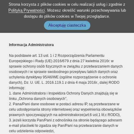
Strona korzysta z plików cookies w celu realizacji usług i zgodnie z
Polityką Prywatności
. Możesz określić warunki przechowywania lub
dostępu do plików cookies w Twojej przeglądarce.
Akceptuję ciasteczka
Informacja Administratora
Na podstawie art. 13 ust. 1 i 2 Rozporządzenia Parlamentu
Europejskiego i Rady (UE) 2016/679 z dnia 27 kwietnia 2016r. w
sprawie ochrony osób fizycznych w związku z przetwarzaniem danych
osobowych i w sprawie swobodnego przepływu takich danych oraz
uchylenia dyrektywy 95/46/WE (ogólne rozporządzenie o ochronie
danych), Dz. U. UE. L. 2016.119.1 z dnia 4 maja 2016r., dalej RODO
informuję:
1. dane Administratora i Inspektora Ochrony Danych znajdują się w
linku „Ochrona danych osobowych”,
2. Pana/Pani dane osobowe w postaci adresu IP, są przetwarzane w
celu udostępniania strony internetowej oraz wypełnienia obowiązków
prawnych spoczywających na administratorze(art.6 ust.1 lit.c RODO),
3. jeżeli korzysta Pan/Pani z odnośnika na stronie będącego adresem
e-mail placówki to zgadza się Pan/Pani na przetwarzanie danych w
celu udzielenia odpowiedzi,