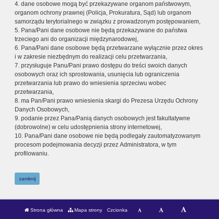
4. dane osobowe mogą być przekazywane organom państwowym,
organom ochrony prawnej (Policja, Prokuratura, Sąd) lub organom
samorządu terytorialnego w związku z prowadzonym postępowaniem,
5. Pana/Pani dane osobowe nie będą przekazywane do państwa
trzeciego ani do organizacji międzynarodowej,
6. Pana/Pani dane osobowe będą przetwarzane wyłącznie przez okres
i w zakresie niezbędnym do realizacji celu przetwarzania,
7. przysługuje Panu/Pani prawo dostępu do treści swoich danych
osobowych oraz ich sprostowania, usunięcia lub ograniczenia
przetwarzania lub prawo do wniesienia sprzeciwu wobec
przetwarzania,
8. ma Pan/Pani prawo wniesienia skargi do Prezesa Urzędu Ochrony
Danych Osobowych,
9. podanie przez Pana/Panią danych osobowych jest fakultatywne
(dobrowolne) w celu udostępnienia strony internetowej,
10. Pana/Pani dane osobowe nie będą podlegały zautomatyzowanym
procesom podejmowania decyzji przez Administratora, w tym
profilowaniu.
zamknij
Strona główna
Mapa strony
Czcionka