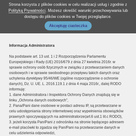
Strona korzysta z plików cookies w celu realizacji usług i zgodnie z
Polityką Prywatności
. Możesz określić warunki przechowywania lub
dostępu do plików cookies w Twojej przeglądarce.
Akceptuję ciasteczka
Informacja Administratora
Na podstawie art. 13 ust. 1 i 2 Rozporządzenia Parlamentu
Europejskiego i Rady (UE) 2016/679 z dnia 27 kwietnia 2016r. w
sprawie ochrony osób fizycznych w związku z przetwarzaniem danych
osobowych i w sprawie swobodnego przepływu takich danych oraz
uchylenia dyrektywy 95/46/WE (ogólne rozporządzenie o ochronie
danych), Dz. U. UE. L. 2016.119.1 z dnia 4 maja 2016r., dalej RODO
informuję:
1. dane Administratora i Inspektora Ochrony Danych znajdują się w
linku „Ochrona danych osobowych”,
2. Pana/Pani dane osobowe w postaci adresu IP, są przetwarzane w
celu udostępniania strony internetowej oraz wypełnienia obowiązków
prawnych spoczywających na administratorze(art.6 ust.1 lit.c RODO),
3. jeżeli korzysta Pan/Pani z odnośnika na stronie będącego adresem
e-mail placówki to zgadza się Pan/Pani na przetwarzanie danych w
celu udzielenia odpowiedzi,