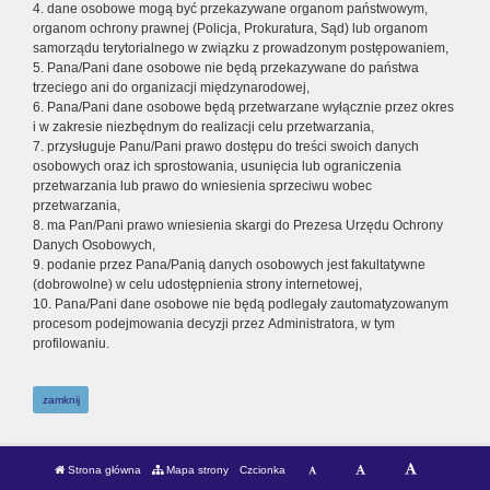
4. dane osobowe mogą być przekazywane organom państwowym,
organom ochrony prawnej (Policja, Prokuratura, Sąd) lub organom
samorządu terytorialnego w związku z prowadzonym postępowaniem,
5. Pana/Pani dane osobowe nie będą przekazywane do państwa
trzeciego ani do organizacji międzynarodowej,
6. Pana/Pani dane osobowe będą przetwarzane wyłącznie przez okres
i w zakresie niezbędnym do realizacji celu przetwarzania,
7. przysługuje Panu/Pani prawo dostępu do treści swoich danych
osobowych oraz ich sprostowania, usunięcia lub ograniczenia
przetwarzania lub prawo do wniesienia sprzeciwu wobec
przetwarzania,
8. ma Pan/Pani prawo wniesienia skargi do Prezesa Urzędu Ochrony
Danych Osobowych,
9. podanie przez Pana/Panią danych osobowych jest fakultatywne
(dobrowolne) w celu udostępnienia strony internetowej,
10. Pana/Pani dane osobowe nie będą podlegały zautomatyzowanym
procesom podejmowania decyzji przez Administratora, w tym
profilowaniu.
zamknij
Strona główna
Mapa strony
Czcionka