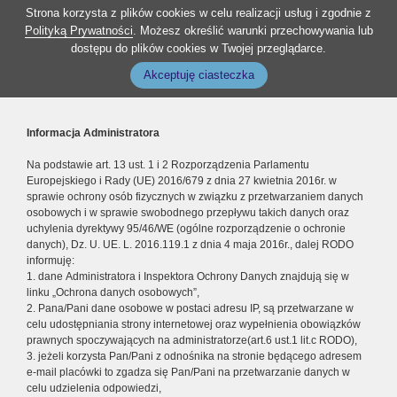
Strona korzysta z plików cookies w celu realizacji usług i zgodnie z
Polityką Prywatności
. Możesz określić warunki przechowywania lub
dostępu do plików cookies w Twojej przeglądarce.
Akceptuję ciasteczka
Informacja Administratora
Na podstawie art. 13 ust. 1 i 2 Rozporządzenia Parlamentu
Europejskiego i Rady (UE) 2016/679 z dnia 27 kwietnia 2016r. w
sprawie ochrony osób fizycznych w związku z przetwarzaniem danych
osobowych i w sprawie swobodnego przepływu takich danych oraz
uchylenia dyrektywy 95/46/WE (ogólne rozporządzenie o ochronie
danych), Dz. U. UE. L. 2016.119.1 z dnia 4 maja 2016r., dalej RODO
informuję:
1. dane Administratora i Inspektora Ochrony Danych znajdują się w
linku „Ochrona danych osobowych”,
2. Pana/Pani dane osobowe w postaci adresu IP, są przetwarzane w
celu udostępniania strony internetowej oraz wypełnienia obowiązków
prawnych spoczywających na administratorze(art.6 ust.1 lit.c RODO),
3. jeżeli korzysta Pan/Pani z odnośnika na stronie będącego adresem
e-mail placówki to zgadza się Pan/Pani na przetwarzanie danych w
celu udzielenia odpowiedzi,