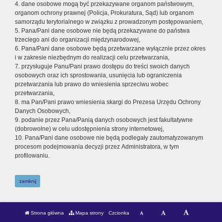
4. dane osobowe mogą być przekazywane organom państwowym,
organom ochrony prawnej (Policja, Prokuratura, Sąd) lub organom
samorządu terytorialnego w związku z prowadzonym postępowaniem,
5. Pana/Pani dane osobowe nie będą przekazywane do państwa
trzeciego ani do organizacji międzynarodowej,
6. Pana/Pani dane osobowe będą przetwarzane wyłącznie przez okres
i w zakresie niezbędnym do realizacji celu przetwarzania,
7. przysługuje Panu/Pani prawo dostępu do treści swoich danych
osobowych oraz ich sprostowania, usunięcia lub ograniczenia
przetwarzania lub prawo do wniesienia sprzeciwu wobec
przetwarzania,
8. ma Pan/Pani prawo wniesienia skargi do Prezesa Urzędu Ochrony
Danych Osobowych,
9. podanie przez Pana/Panią danych osobowych jest fakultatywne
(dobrowolne) w celu udostępnienia strony internetowej,
10. Pana/Pani dane osobowe nie będą podlegały zautomatyzowanym
procesom podejmowania decyzji przez Administratora, w tym
profilowaniu.
zamknij
Strona główna
Mapa strony
Czcionka