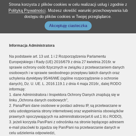
Strona korzysta z plików cookies w celu realizacji usług i zgodnie z
Polityką Prywatności
. Możesz określić warunki przechowywania lub
dostępu do plików cookies w Twojej przeglądarce.
Akceptuję ciasteczka
Informacja Administratora
Na podstawie art. 13 ust. 1 i 2 Rozporządzenia Parlamentu
Europejskiego i Rady (UE) 2016/679 z dnia 27 kwietnia 2016r. w
sprawie ochrony osób fizycznych w związku z przetwarzaniem danych
osobowych i w sprawie swobodnego przepływu takich danych oraz
uchylenia dyrektywy 95/46/WE (ogólne rozporządzenie o ochronie
danych), Dz. U. UE. L. 2016.119.1 z dnia 4 maja 2016r., dalej RODO
informuję:
1. dane Administratora i Inspektora Ochrony Danych znajdują się w
linku „Ochrona danych osobowych”,
2. Pana/Pani dane osobowe w postaci adresu IP, są przetwarzane w
celu udostępniania strony internetowej oraz wypełnienia obowiązków
prawnych spoczywających na administratorze(art.6 ust.1 lit.c RODO),
3. jeżeli korzysta Pan/Pani z odnośnika na stronie będącego adresem
e-mail placówki to zgadza się Pan/Pani na przetwarzanie danych w
celu udzielenia odpowiedzi,