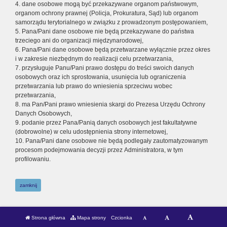
4. dane osobowe mogą być przekazywane organom państwowym,
organom ochrony prawnej (Policja, Prokuratura, Sąd) lub organom
samorządu terytorialnego w związku z prowadzonym postępowaniem,
5. Pana/Pani dane osobowe nie będą przekazywane do państwa
trzeciego ani do organizacji międzynarodowej,
6. Pana/Pani dane osobowe będą przetwarzane wyłącznie przez okres
i w zakresie niezbędnym do realizacji celu przetwarzania,
7. przysługuje Panu/Pani prawo dostępu do treści swoich danych
osobowych oraz ich sprostowania, usunięcia lub ograniczenia
przetwarzania lub prawo do wniesienia sprzeciwu wobec
przetwarzania,
8. ma Pan/Pani prawo wniesienia skargi do Prezesa Urzędu Ochrony
Danych Osobowych,
9. podanie przez Pana/Panią danych osobowych jest fakultatywne
(dobrowolne) w celu udostępnienia strony internetowej,
10. Pana/Pani dane osobowe nie będą podlegały zautomatyzowanym
procesom podejmowania decyzji przez Administratora, w tym
profilowaniu.
zamknij
Strona główna
Mapa strony
Czcionka