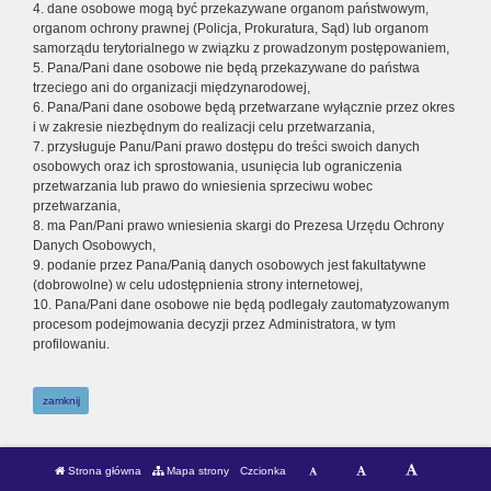
4. dane osobowe mogą być przekazywane organom państwowym,
organom ochrony prawnej (Policja, Prokuratura, Sąd) lub organom
samorządu terytorialnego w związku z prowadzonym postępowaniem,
5. Pana/Pani dane osobowe nie będą przekazywane do państwa
trzeciego ani do organizacji międzynarodowej,
6. Pana/Pani dane osobowe będą przetwarzane wyłącznie przez okres
i w zakresie niezbędnym do realizacji celu przetwarzania,
7. przysługuje Panu/Pani prawo dostępu do treści swoich danych
osobowych oraz ich sprostowania, usunięcia lub ograniczenia
przetwarzania lub prawo do wniesienia sprzeciwu wobec
przetwarzania,
8. ma Pan/Pani prawo wniesienia skargi do Prezesa Urzędu Ochrony
Danych Osobowych,
9. podanie przez Pana/Panią danych osobowych jest fakultatywne
(dobrowolne) w celu udostępnienia strony internetowej,
10. Pana/Pani dane osobowe nie będą podlegały zautomatyzowanym
procesom podejmowania decyzji przez Administratora, w tym
profilowaniu.
zamknij
Strona główna
Mapa strony
Czcionka