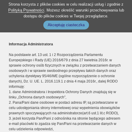
Strona korzysta z plików cookies w celu realizacji usług i zgodnie z
Polityką Prywatności
. Możesz określić warunki przechowywania lub
dostępu do plików cookies w Twojej przeglądarce.
Akceptuję ciasteczka
Informacja Administratora
Na podstawie art. 13 ust. 1 i 2 Rozporządzenia Parlamentu
Europejskiego i Rady (UE) 2016/679 z dnia 27 kwietnia 2016r. w
sprawie ochrony osób fizycznych w związku z przetwarzaniem danych
osobowych i w sprawie swobodnego przepływu takich danych oraz
uchylenia dyrektywy 95/46/WE (ogólne rozporządzenie o ochronie
danych), Dz. U. UE. L. 2016.119.1 z dnia 4 maja 2016r., dalej RODO
informuję:
1. dane Administratora i Inspektora Ochrony Danych znajdują się w
linku „Ochrona danych osobowych”,
2. Pana/Pani dane osobowe w postaci adresu IP, są przetwarzane w
celu udostępniania strony internetowej oraz wypełnienia obowiązków
prawnych spoczywających na administratorze(art.6 ust.1 lit.c RODO),
3. jeżeli korzysta Pan/Pani z odnośnika na stronie będącego adresem
e-mail placówki to zgadza się Pan/Pani na przetwarzanie danych w
celu udzielenia odpowiedzi,