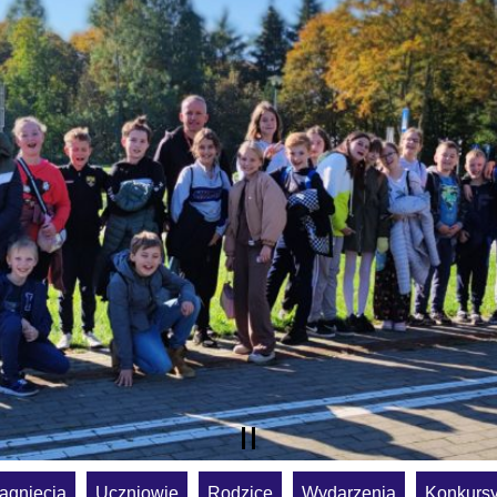
ągnięcia
Uczniowie
Rodzice
Wydarzenia
Konkurs