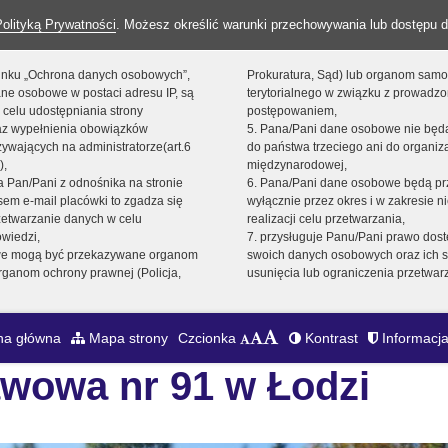
Polityką Prywatności
. Możesz określić warunki przechowywania lub dostępu d
 linku „Ochrona danych osobowych”,
Prokuratura, Sąd) lub organom sam
ne osobowe w postaci adresu IP, są
terytorialnego w związku z prowadz
 celu udostępniania strony
postępowaniem,
raz wypełnienia obowiązków
5. Pana/Pani dane osobowe nie bę
ywających na administratorze(art.6
do państwa trzeciego ani do organiza
),
międzynarodowej,
sta Pan/Pani z odnośnika na stronie
6. Pana/Pani dane osobowe będą pr
em e-mail placówki to zgadza się
wyłącznie przez okres i w zakresie 
zetwarzanie danych w celu
realizacji celu przetwarzania,
owiedzi,
7. przysługuje Panu/Pani prawo dost
we mogą być przekazywane organom
swoich danych osobowych oraz ich s
ganom ochrony prawnej (Policja,
usunięcia lub ograniczenia przetwar
na główna
Mapa strony
Czcionka
Kontrast
Informacja
wowa nr 91 w Łodzi