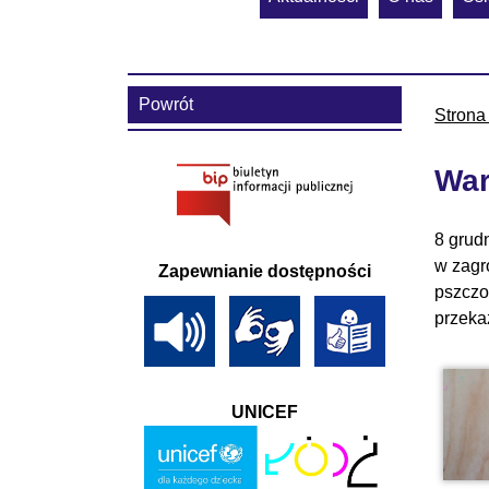
Powrót
Strona
War
8 grud
w zagr
Zapewnianie dostępności
pszczo
przeka
UNICEF