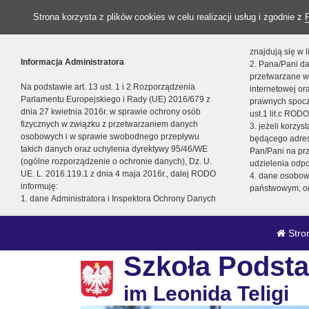
Strona korzysta z plików cookies w celu realizacji usług i zgodnie z
znajdują się w
Informacja Administratora
2. Pana/Pani da
przetwarzane w
Na podstawie art. 13 ust. 1 i 2 Rozporządzenia
internetowej o
Parlamentu Europejskiego i Rady (UE) 2016/679 z
prawnych spocz
dnia 27 kwietnia 2016r. w sprawie ochrony osób
ust.1 lit.c RODO
fizycznych w związku z przetwarzaniem danych
3. jeżeli korzy
osobowych i w sprawie swobodnego przepływu
będącego adres
takich danych oraz uchylenia dyrektywy 95/46/WE
Pan/Pani na pr
(ogólne rozporządzenie o ochronie danych), Dz. U.
udzielenia odp
UE. L. 2016.119.1 z dnia 4 maja 2016r., dalej RODO
4. dane osobo
informuję:
państwowym, or
1. dane Administratora i Inspektora Ochrony Danych
Stro
Szkoła Podsta
im Leonida Teligi