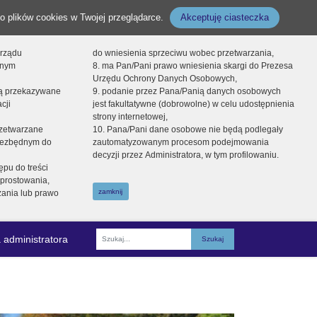
o plików cookies w Twojej przeglądarce.
Akceptuję ciasteczka
orządu
do wniesienia sprzeciwu wobec przetwarzania,
onym
8. ma Pan/Pani prawo wniesienia skargi do Prezesa
Urzędu Ochrony Danych Osobowych,
dą przekazywane
9. podanie przez Pana/Panią danych osobowych
cji
jest fakultatywne (dobrowolne) w celu udostępnienia
strony internetowej,
zetwarzane
10. Pana/Pani dane osobowe nie będą podlegały
niezbędnym do
zautomatyzowanym procesom podejmowania
decyzji przez Administratora, w tym profilowaniu.
ępu do treści
prostowania,
zamknij
zania lub prawo
 administratora
Fraza