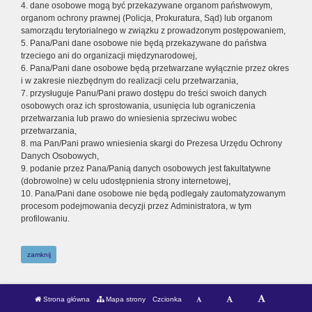
4. dane osobowe mogą być przekazywane organom państwowym,
organom ochrony prawnej (Policja, Prokuratura, Sąd) lub organom
samorządu terytorialnego w związku z prowadzonym postępowaniem,
5. Pana/Pani dane osobowe nie będą przekazywane do państwa
trzeciego ani do organizacji międzynarodowej,
6. Pana/Pani dane osobowe będą przetwarzane wyłącznie przez okres
i w zakresie niezbędnym do realizacji celu przetwarzania,
7. przysługuje Panu/Pani prawo dostępu do treści swoich danych
osobowych oraz ich sprostowania, usunięcia lub ograniczenia
przetwarzania lub prawo do wniesienia sprzeciwu wobec
przetwarzania,
8. ma Pan/Pani prawo wniesienia skargi do Prezesa Urzędu Ochrony
Danych Osobowych,
9. podanie przez Pana/Panią danych osobowych jest fakultatywne
(dobrowolne) w celu udostępnienia strony internetowej,
10. Pana/Pani dane osobowe nie będą podlegały zautomatyzowanym
procesom podejmowania decyzji przez Administratora, w tym
profilowaniu.
zamknij
Strona główna
Mapa strony
Czcionka