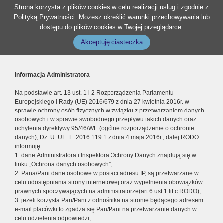
Strona korzysta z plików cookies w celu realizacji usług i zgodnie z
Polityką Prywatności
. Możesz określić warunki przechowywania lub
dostępu do plików cookies w Twojej przeglądarce.
Akceptuję ciasteczka
Informacja Administratora
Na podstawie art. 13 ust. 1 i 2 Rozporządzenia Parlamentu
Europejskiego i Rady (UE) 2016/679 z dnia 27 kwietnia 2016r. w
sprawie ochrony osób fizycznych w związku z przetwarzaniem danych
osobowych i w sprawie swobodnego przepływu takich danych oraz
uchylenia dyrektywy 95/46/WE (ogólne rozporządzenie o ochronie
danych), Dz. U. UE. L. 2016.119.1 z dnia 4 maja 2016r., dalej RODO
informuję:
1. dane Administratora i Inspektora Ochrony Danych znajdują się w
linku „Ochrona danych osobowych”,
2. Pana/Pani dane osobowe w postaci adresu IP, są przetwarzane w
celu udostępniania strony internetowej oraz wypełnienia obowiązków
prawnych spoczywających na administratorze(art.6 ust.1 lit.c RODO),
3. jeżeli korzysta Pan/Pani z odnośnika na stronie będącego adresem
e-mail placówki to zgadza się Pan/Pani na przetwarzanie danych w
celu udzielenia odpowiedzi,