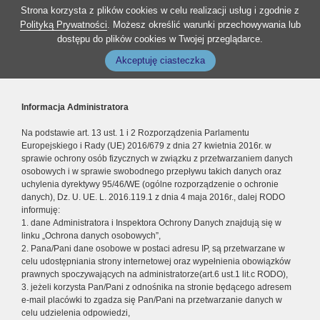
Strona korzysta z plików cookies w celu realizacji usług i zgodnie z
Polityką Prywatności
. Możesz określić warunki przechowywania lub
dostępu do plików cookies w Twojej przeglądarce.
Akceptuję ciasteczka
Informacja Administratora
Na podstawie art. 13 ust. 1 i 2 Rozporządzenia Parlamentu
Europejskiego i Rady (UE) 2016/679 z dnia 27 kwietnia 2016r. w
sprawie ochrony osób fizycznych w związku z przetwarzaniem danych
osobowych i w sprawie swobodnego przepływu takich danych oraz
uchylenia dyrektywy 95/46/WE (ogólne rozporządzenie o ochronie
danych), Dz. U. UE. L. 2016.119.1 z dnia 4 maja 2016r., dalej RODO
informuję:
1. dane Administratora i Inspektora Ochrony Danych znajdują się w
linku „Ochrona danych osobowych”,
2. Pana/Pani dane osobowe w postaci adresu IP, są przetwarzane w
celu udostępniania strony internetowej oraz wypełnienia obowiązków
prawnych spoczywających na administratorze(art.6 ust.1 lit.c RODO),
3. jeżeli korzysta Pan/Pani z odnośnika na stronie będącego adresem
e-mail placówki to zgadza się Pan/Pani na przetwarzanie danych w
celu udzielenia odpowiedzi,