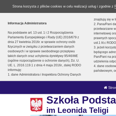
Strona korzysta z plików cookies w celu realizacji usług i zgodnie z
znajdują się w
Informacja Administratora
2. Pana/Pani da
przetwarzane w
Na podstawie art. 13 ust. 1 i 2 Rozporządzenia
internetowej o
Parlamentu Europejskiego i Rady (UE) 2016/679 z
prawnych spocz
dnia 27 kwietnia 2016r. w sprawie ochrony osób
ust.1 lit.c RODO
fizycznych w związku z przetwarzaniem danych
3. jeżeli korzy
osobowych i w sprawie swobodnego przepływu
będącego adres
takich danych oraz uchylenia dyrektywy 95/46/WE
Pan/Pani na pr
(ogólne rozporządzenie o ochronie danych), Dz. U.
udzielenia odp
UE. L. 2016.119.1 z dnia 4 maja 2016r., dalej RODO
4. dane osobo
informuję:
państwowym, or
1. dane Administratora i Inspektora Ochrony Danych
Stro
Szkoła Podsta
im Leonida Teligi