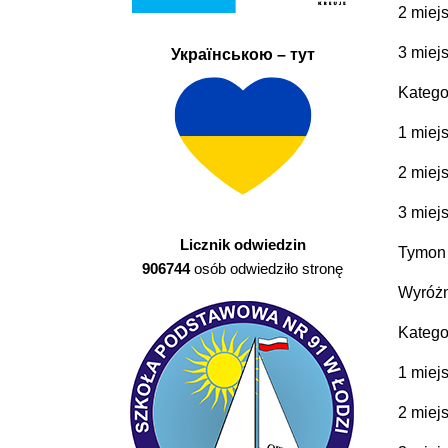
2 miej
3 miej
Українською – тут
Katego
1 miej
2 miej
3 miej
Licznik odwiedzin
Tymon 
906744
osób odwiedziło stronę
Wyróżn
Katego
1 miejs
2 miejs