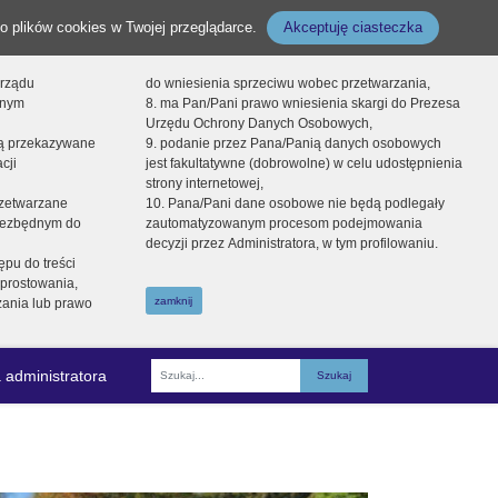
o plików cookies w Twojej przeglądarce.
Akceptuję ciasteczka
orządu
do wniesienia sprzeciwu wobec przetwarzania,
onym
8. ma Pan/Pani prawo wniesienia skargi do Prezesa
Urzędu Ochrony Danych Osobowych,
dą przekazywane
9. podanie przez Pana/Panią danych osobowych
cji
jest fakultatywne (dobrowolne) w celu udostępnienia
strony internetowej,
zetwarzane
10. Pana/Pani dane osobowe nie będą podlegały
niezbędnym do
zautomatyzowanym procesom podejmowania
decyzji przez Administratora, w tym profilowaniu.
ępu do treści
prostowania,
zamknij
zania lub prawo
 administratora
Fraza