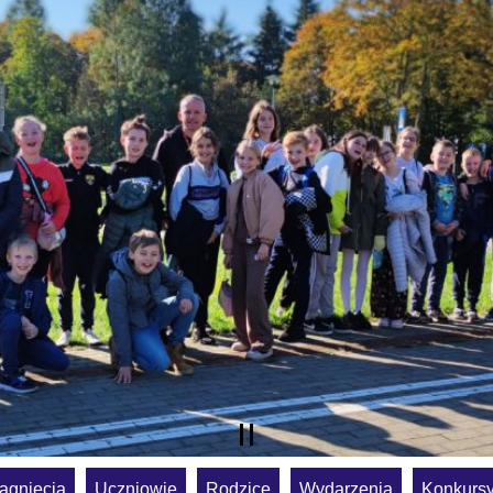
ągnięcia
Uczniowie
Rodzice
Wydarzenia
Konkurs