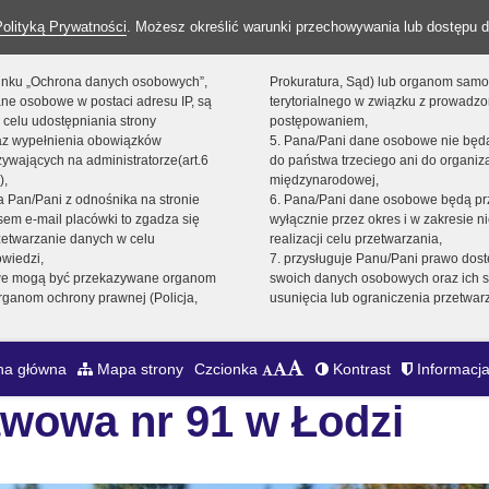
Polityką Prywatności
. Możesz określić warunki przechowywania lub dostępu d
 linku „Ochrona danych osobowych”,
Prokuratura, Sąd) lub organom sam
ne osobowe w postaci adresu IP, są
terytorialnego w związku z prowadz
 celu udostępniania strony
postępowaniem,
raz wypełnienia obowiązków
5. Pana/Pani dane osobowe nie bę
ywających na administratorze(art.6
do państwa trzeciego ani do organiza
),
międzynarodowej,
sta Pan/Pani z odnośnika na stronie
6. Pana/Pani dane osobowe będą pr
em e-mail placówki to zgadza się
wyłącznie przez okres i w zakresie 
zetwarzanie danych w celu
realizacji celu przetwarzania,
owiedzi,
7. przysługuje Panu/Pani prawo dost
we mogą być przekazywane organom
swoich danych osobowych oraz ich s
ganom ochrony prawnej (Policja,
usunięcia lub ograniczenia przetwar
na główna
Mapa strony
Czcionka
Kontrast
Informacja
wowa nr 91 w Łodzi