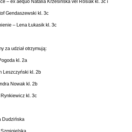
ce – ex aequo Natalia Krzesińska vel Rosiak kl. 3c i
tof Gendaszewski kl. 3c
ienie – Lena Łukasik kl. 3c
y za udział otrzymują:
Pogoda kl. 2a
n Leszczyński kl. 2b
ndra Nowak kl. 2b
 Rynkiewicz kl. 3c
a Dudzińska
 Szmigielska