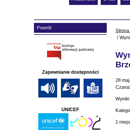
Powrót
Strona
Wyni
Wyn
Brz
Zapewnianie dostępności
28 maj
Czarod
Wyniki
UNICEF
Katego
1 miej