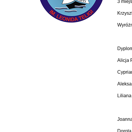
3 miejs
Krzysz
Wyróżn
Dyplom
Alicja 
Cypria
Aleksa
Liliana
Joann
Dorota