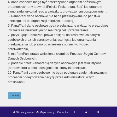
4. dane osobowe mogą być przekazywane organom państwowym,
organom ochrony prawnej (Policja, Prokuratura, Sąd) lub organom
samorządu terytorialnego w związku z prowadzonym postępowaniem,
5. Pana/Pani dane osobowe nie będą przekazywane do państwa
trzeciego ani do organizacji międzynarodowej,
6. Pana/Pani dane osobowe będą przetwarzane wyłącznie przez okres
i w zakresie niezbędnym do realizacji celu przetwarzania,
7. przysługuje Panu/Pani prawo dostępu do treści swoich danych
osobowych oraz ich sprostowania, usunięcia lub ograniczenia
przetwarzania lub prawo do wniesienia sprzeciwu wobec
przetwarzania,
8. ma Pan/Pani prawo wniesienia skargi do Prezesa Urzędu Ochrony
Danych Osobowych,
9. podanie przez Pana/Panią danych osobowych jest fakultatywne
(dobrowolne) w celu udostępnienia strony internetowej,
10. Pana/Pani dane osobowe nie będą podlegały zautomatyzowanym
procesom podejmowania decyzji przez Administratora, w tym
profilowaniu.
zamknij
Strona główna
Mapa strony
Czcionka