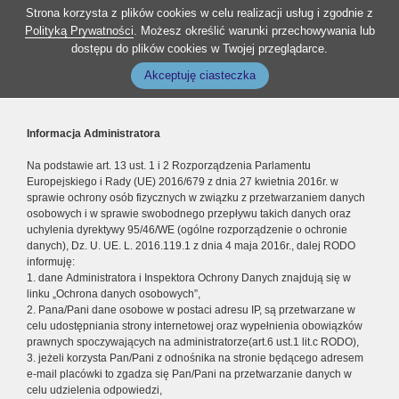
Strona korzysta z plików cookies w celu realizacji usług i zgodnie z
Polityką Prywatności
. Możesz określić warunki przechowywania lub
dostępu do plików cookies w Twojej przeglądarce.
Akceptuję ciasteczka
Informacja Administratora
Na podstawie art. 13 ust. 1 i 2 Rozporządzenia Parlamentu
Europejskiego i Rady (UE) 2016/679 z dnia 27 kwietnia 2016r. w
sprawie ochrony osób fizycznych w związku z przetwarzaniem danych
osobowych i w sprawie swobodnego przepływu takich danych oraz
uchylenia dyrektywy 95/46/WE (ogólne rozporządzenie o ochronie
danych), Dz. U. UE. L. 2016.119.1 z dnia 4 maja 2016r., dalej RODO
informuję:
1. dane Administratora i Inspektora Ochrony Danych znajdują się w
linku „Ochrona danych osobowych”,
2. Pana/Pani dane osobowe w postaci adresu IP, są przetwarzane w
celu udostępniania strony internetowej oraz wypełnienia obowiązków
prawnych spoczywających na administratorze(art.6 ust.1 lit.c RODO),
3. jeżeli korzysta Pan/Pani z odnośnika na stronie będącego adresem
e-mail placówki to zgadza się Pan/Pani na przetwarzanie danych w
celu udzielenia odpowiedzi,