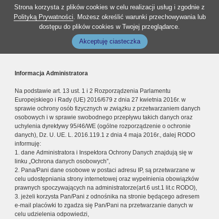
Strona korzysta z plików cookies w celu realizacji usług i zgodnie z
Polityką Prywatności
. Możesz określić warunki przechowywania lub
dostępu do plików cookies w Twojej przeglądarce.
Akceptuję ciasteczka
Informacja Administratora
Na podstawie art. 13 ust. 1 i 2 Rozporządzenia Parlamentu
Europejskiego i Rady (UE) 2016/679 z dnia 27 kwietnia 2016r. w
sprawie ochrony osób fizycznych w związku z przetwarzaniem danych
osobowych i w sprawie swobodnego przepływu takich danych oraz
uchylenia dyrektywy 95/46/WE (ogólne rozporządzenie o ochronie
danych), Dz. U. UE. L. 2016.119.1 z dnia 4 maja 2016r., dalej RODO
informuję:
1. dane Administratora i Inspektora Ochrony Danych znajdują się w
linku „Ochrona danych osobowych”,
2. Pana/Pani dane osobowe w postaci adresu IP, są przetwarzane w
celu udostępniania strony internetowej oraz wypełnienia obowiązków
prawnych spoczywających na administratorze(art.6 ust.1 lit.c RODO),
3. jeżeli korzysta Pan/Pani z odnośnika na stronie będącego adresem
e-mail placówki to zgadza się Pan/Pani na przetwarzanie danych w
celu udzielenia odpowiedzi,