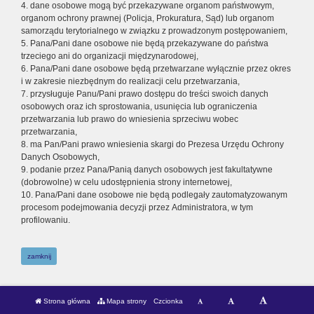
4. dane osobowe mogą być przekazywane organom państwowym,
organom ochrony prawnej (Policja, Prokuratura, Sąd) lub organom
samorządu terytorialnego w związku z prowadzonym postępowaniem,
5. Pana/Pani dane osobowe nie będą przekazywane do państwa
trzeciego ani do organizacji międzynarodowej,
6. Pana/Pani dane osobowe będą przetwarzane wyłącznie przez okres
i w zakresie niezbędnym do realizacji celu przetwarzania,
7. przysługuje Panu/Pani prawo dostępu do treści swoich danych
osobowych oraz ich sprostowania, usunięcia lub ograniczenia
przetwarzania lub prawo do wniesienia sprzeciwu wobec
przetwarzania,
8. ma Pan/Pani prawo wniesienia skargi do Prezesa Urzędu Ochrony
Danych Osobowych,
9. podanie przez Pana/Panią danych osobowych jest fakultatywne
(dobrowolne) w celu udostępnienia strony internetowej,
10. Pana/Pani dane osobowe nie będą podlegały zautomatyzowanym
procesom podejmowania decyzji przez Administratora, w tym
profilowaniu.
zamknij
Strona główna
Mapa strony
Czcionka